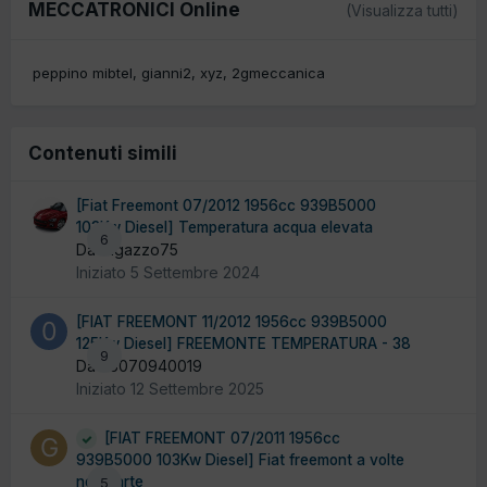
MECCATRONICI Online
(Visualizza tutti)
peppino mibtel
gianni2
xyz
2gmeccanica
Contenuti simili
[Fiat Freemont 07/2012 1956cc 939B5000
103Kw Diesel] Temperatura acqua elevata
6
Da ragazzo75
Iniziato
5 Settembre 2024
[FIAT FREEMONT 11/2012 1956cc 939B5000
125Kw Diesel] FREEMONTE TEMPERATURA - 38
9
Da 05070940019
Iniziato
12 Settembre 2025
[FIAT FREEMONT 07/2011 1956cc
939B5000 103Kw Diesel] Fiat freemont a volte
non parte
5