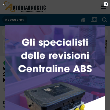
2
X
Meccatronica
[Fiat Freemont 01/2012 1956cc
risolto
939B5000 103Kw Diesel] P0521
SENSORE/INTERRUZIONE PRESSIONE OLIO
MOTORE
Da Simone7
3 Marzo 2023
in
Meccatronica