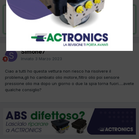
VAI ALLA SOLUZIONE
Risolta da Simone7,
6 Marzo 2023
Simone7
Inviato
3 Marzo 2023
Ciao a tutti ho questa vettura non riesco ha risolvere il
problema,gli ho cambiato olio motore,filtro olio poi sensore
pressione olio ma dopo un giorno o due la spia torna fuori.....avete
qualche consiglio?