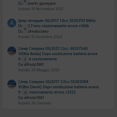
6
Da diliberto giuseppe
Iniziato
19 Novembre 2021
[jeep renegade 06/2017 1.6cc 55263113 88Kw
Diesel] Freno stazionamento errore c140b
4
Da andrealuciano
Iniziato
15 Dicembre 2024
[Jeep Compass 05/2021 1,3cc 46337540
140Kw Ibrida] Dopo sostituzione batteria errore
freno di stazionamento
3
Da alfredo1981
Iniziato
29 Maggio 2025
[Jeep Compass 05/2017 2.0cc 55263088
103Kw Diesel] Dopo sostituzione batteria avaria
freno stazionamento errore c2222
12
Da alfredo1981
Iniziato
26 Gennaio