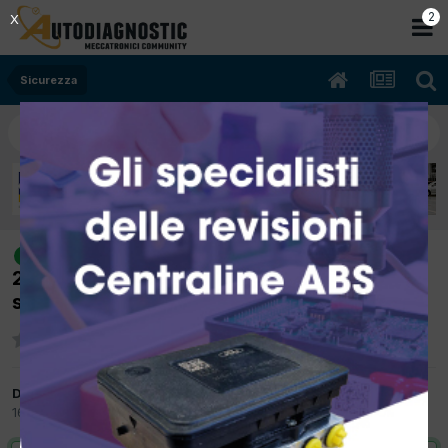
1
X
Sicurezza
[Mercedes Classe V W477 05/2015
risolto
2.1cc 651950 120Kw Diesel] Freno di
stazionamento, errore calibratura
Da Offbrescia
16 Settembre 2022
in
Sicurezza