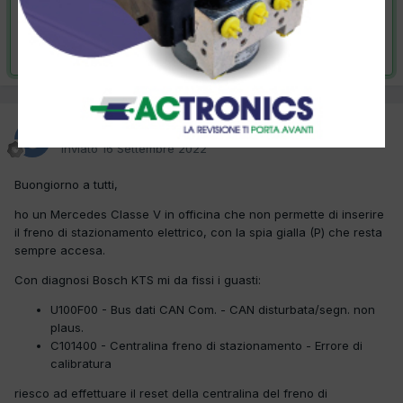
VAI ALLA SOLUZIONE
Risolta da Offbrescia,
19 Ottobre 2022
Offbrescia
Inviato
16 Settembre 2022
Buongiorno a tutti,
ho un Mercedes Classe V in officina che non permette di inserire
il freno di stazionamento elettrico, con la spia gialla (P) che resta
sempre accesa.
Con diagnosi Bosch KTS mi da fissi i guasti:
U100F00 - Bus dati CAN Com. - CAN disturbata/segn. non
plaus.
C101400 - Centralina freno di stazionamento - Errore di
calibratura
riesco ad effettuare il reset della centralina del freno di