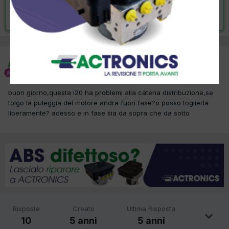
Risolta da elena,
19 Luglio 2021
elena
Inviato
13 Luglio 2021
buon giorno,questa i20 ha problemi alla catena distribuzione,se
tolgo la puleggia del motore andra fuori fase?o posso toglierla
liberamente? adesso e in fase sia da sopra che da sotto
Risposte
Creato
Ultima Risposta
10
5 anni
5 anni