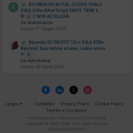
[HYUNDAI I20 BI-FUEL 02/2013 1248cc
G4LA 62Kw Bifuel B/Gpl] PARTE TIENE IL
MINIMO NON ACCELLERA
9
Da andrea.lanza
Iniziato
17 Giugno 2025
[Hyundai i20 09/2017 1.2cc G4LA 62Kw
Benzina] Spia motore accesa, codice errore
P0017
8
Da autoceckup
Iniziato
29 Aprile 2025
Lingua
Contattaci
Privacy Policy
Cookie Policy
Termini e Condizioni
Autodiagnostic | Meccatronici Community
Copyright © 2007-2026 Tutti i diritti riservati
P.iva 03438870044