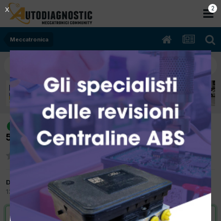
2
X
Meccatronica
[hyundai i20 11/2010 1248cc g4la
risolto
57Kw Benzina] catena distribuzione
Da elena
13 Luglio 2021
in
Meccatronica
VAI ALLA SOLUZIONE