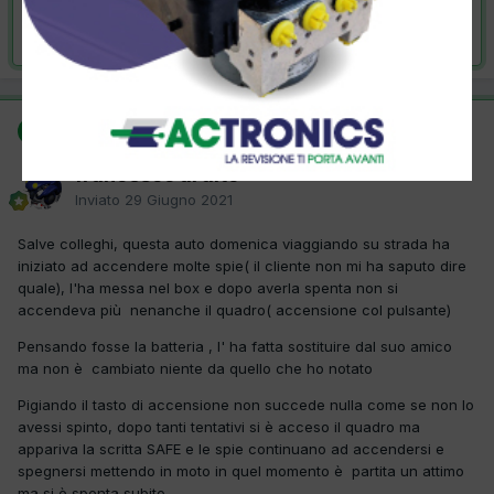
Risolta da francesco ardito,
29 Giugno 2021
SOLUZIONE
francesco ardito
Inviato
29 Giugno 2021
Salve colleghi, questa auto domenica viaggiando su strada ha
iniziato ad accendere molte spie( il cliente non mi ha saputo dire
quale), l'ha messa nel box e dopo averla spenta non si
accendeva più nenanche il quadro( accensione col pulsante)
Pensando fosse la batteria , l' ha fatta sostituire dal suo amico
ma non è cambiato niente da quello che ho notato
Pigiando il tasto di accensione non succede nulla come se non lo
avessi spinto, dopo tanti tentativi si è acceso il quadro ma
appariva la scritta SAFE e le spie continuano ad accendersi e
spegnersi mettendo in moto in quel momento è partita un attimo
ma si è spenta subito.