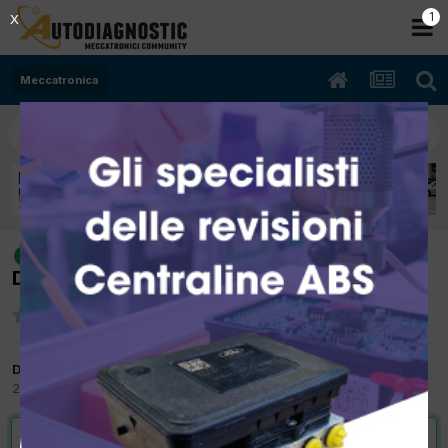
Meccatronica
[Audi A4 12/2016 1968cc DET 140Kw
risolto
Diesel] Non parte
Da francesco ardito
29 Giugno 2021
in
Meccatronica
VAI ALLA SOLUZIONE