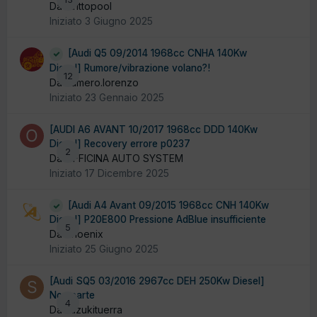
Da strittopool
Iniziato
3 Giugno 2025
[Audi Q5 09/2014 1968cc CNHA 140Kw
Diesel] Rumore/vibrazione volano?!
12
Da cumero.lorenzo
Iniziato
23 Gennaio 2025
[AUDI A6 AVANT 10/2017 1968cc DDD 140Kw
Diesel] Recovery errore p0237
2
Da OFFICINA AUTO SYSTEM
Iniziato
17 Dicembre 2025
[Audi A4 Avant 09/2015 1968cc CNH 140Kw
Diesel] P20E800 Pressione AdBlue insufficiente
5
Da Phoenix
Iniziato
25 Giugno 2025
[Audi SQ5 03/2016 2967cc DEH 250Kw Diesel]
Non parte
4
Da suzukituerra