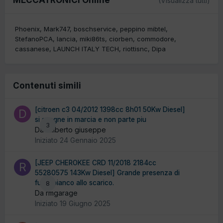
(Visualizza tutti)
Phoenix
Mark747
boschservice
peppino mibtel
StefanoPCA
lancia
miki86ts
ciorben
commodore
cassanese
LAUNCH ITALY TECH
riottisnc
Dipa
Contenuti simili
[citroen c3 04/2012 1398cc 8h01 50Kw Diesel]
si spegne in marcia e non parte piu
3
Da diliberto giuseppe
Iniziato
24 Gennaio 2025
[JEEP CHEROKEE CRD 11/2018 2184cc
55280575 143Kw Diesel] Grande presenza di
fumo bianco allo scarico.
8
Da rmgarage
Iniziato
19 Giugno 2025