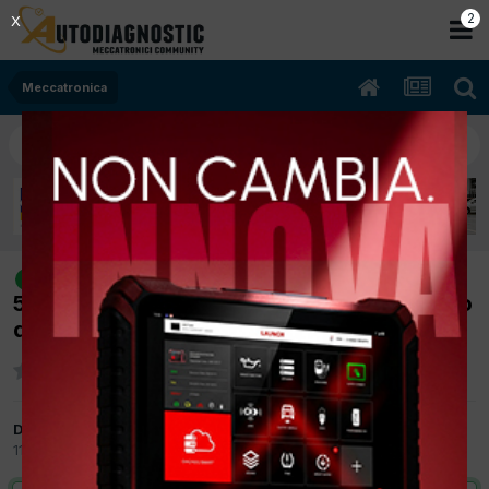
2
X
Meccatronica
[citroen C3 07/2004 1398cc 8HX
risolto
50Kw Diesel] auto si è spenta in marcia fumo
dallo scarico e presenza di errore P1668
Da autorimessatuscolano
11 Novembre 2019
in
Meccatronica