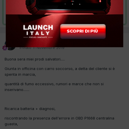
VAI ALLA SOLUZIONE
Risolta da autorimessatuscolano,
15 Novembre 2019
autorimessatuscolano
Inviato
11 Novembre 2019
Buona sera miei prodi salvatori.....
Giunta in officina con carro soccorso, a detta del cliente si è
spenta in marcia,
quantità di fumo eccessivo, rumori e marce che non si
inserivano.......
Ricarica batteria + diagnosi,
riscontrando la presenza dell'errore in OBD P1668 centralina
guasta,