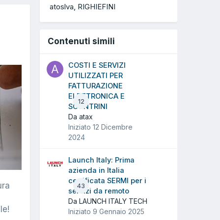
atoslva
RIGHIEFINI
Contenuti simili
COSTI E SERVIZI
UTILIZZATI PER
FATTURAZIONE
ELETTRONICA E
12
SCONTRINI
Da atax
Iniziato
12 Dicembre
2024
Launch Italy: Prima
azienda in Italia
certificata SERMI per i
ura
43
servizi da remoto
Da LAUNCH ITALY TECH
le!
Iniziato
9 Gennaio 2025