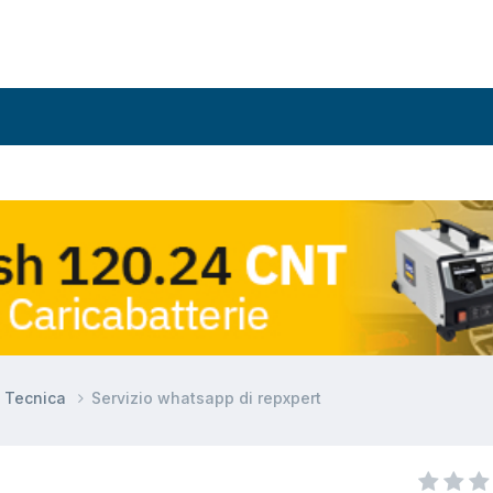
e Tecnica
Servizio whatsapp di repxpert