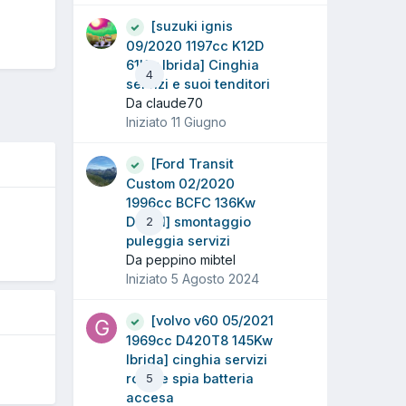
[suzuki ignis
09/2020 1197cc K12D
61Kw Ibrida] Cinghia
4
servizi e suoi tenditori
Da claude70
Iniziato
11 Giugno
[Ford Transit
Custom 02/2020
1996cc BCFC 136Kw
O
Diesel] smontaggio
2
puleggia servizi
Da peppino mibtel
Iniziato
5 Agosto 2024
[volvo v60 05/2021
1969cc D420T8 145Kw
Ibrida] cinghia servizi
rotta e spia batteria
5
accesa