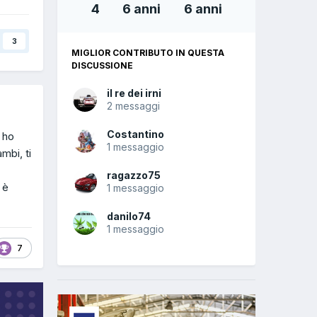
4
6 anni
6 anni
3
MIGLIOR CONTRIBUTO IN QUESTA
DISCUSSIONE
il re dei irni
2 messaggi
Costantino
 ho
1 messaggio
mbi, ti
ragazzo75
 è
1 messaggio
danilo74
1 messaggio
7