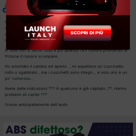
LUDOVICO
Inviato
20 Ottobre 2019
Ciao a tutti , mi è arrivata in officina questa vettura con rumore al
cambio... in marcia ,con la terza si sente bene .... ma lo fa anche
con le altre marce , si sente un rumore tipo quando alla panda si
rompe il cuscinetto dell 'albero primario .
In folle non si sente nulla e poi quando fa il rumore premendo la
frizione il rumore scompare.
Ho smontato il cambio ed aperto ... mi aspettavo un cuscinetto
rotto o sgabbiato ...ma i cuscinetti sono integri.... e solo uno è un
po' rumoroso...
Avete delle indicazioni ??? A qualcuno è già capitato...??. Hanno
problemi sti cambi ???
Grazie anticipatamente dell'aiuto