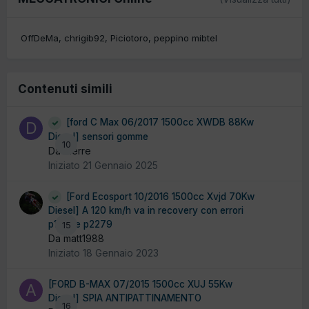
OffDeMa
chrigib92
Piciotoro
peppino mibtel
Contenuti simili
[ford C Max 06/2017 1500cc XWDB 88Kw
Diesel] sensori gomme
10
Da dierre
Iniziato
21 Gennaio 2025
[Ford Ecosport 10/2016 1500cc Xvjd 70Kw
Diesel] A 120 km/h va in recovery con errori
p1102 e p2279
15
Da matt1988
Iniziato
18 Gennaio 2023
[FORD B-MAX 07/2015 1500cc XUJ 55Kw
Diesel] SPIA ANTIPATTINAMENTO
16