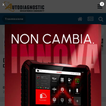
1
X
Trasmissione
[Ford C max 0/2016 1500cc Xxda 70Kw
Diesel] Rumore cambio
Da LUDOVICO
20 Ottobre 2019
in
Trasmissione