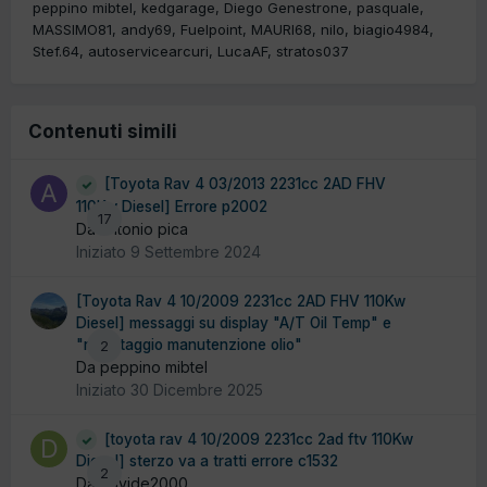
peppino mibtel
kedgarage
Diego Genestrone
pasquale
MASSIMO81
andy69
Fuelpoint
MAURI68
nilo
biagio4984
Stef.64
autoservicearcuri
LucaAF
stratos037
Contenuti simili
[Toyota Rav 4 03/2013 2231cc 2AD FHV
110Kw Diesel] Errore p2002
17
Da antonio pica
Iniziato
9 Settembre 2024
[Toyota Rav 4 10/2009 2231cc 2AD FHV 110Kw
Diesel] messaggi su display "A/T Oil Temp" e
"resettaggio manutenzione olio"
2
Da peppino mibtel
Iniziato
30 Dicembre 2025
[toyota rav 4 10/2009 2231cc 2ad ftv 110Kw
Diesel] sterzo va a tratti errore c1532
2
Da davide2000