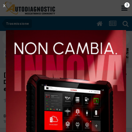
3
X
Trasmissione
[Toyota Rav 4 04/2009 2.2cc 2A FHV 110Kw
Diesel] Problema cambio Automatico senza
errori dtc
Da Francesco La Corte
18 Ottobre 2019
in
Trasmissione