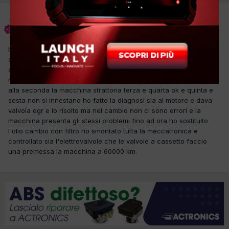
Francesco La Corte
Inviato
18 Ottobre 2019
buonasera 2 giorni fa mi è arrivata questa car con problema al
cambio ma dopo che un collega gli ha sostituito la batteria il
cliente se le portata ha fatto 2 km senza problemi la spenta nel
riprenderla ha riscontrato una avaria al cambio cioè dalla prima
alla seconda la macchina strattona terza e quarta ok e quinta e
sesta non si innestano ho fatto la diagnosi sia al motore e dava
valvola egr e lo risolto ma nel cambio non ci sono errori e la
macchina presenta gli stessi problemi fino ad ora ho sostituito
l'olio cambio con filtro ho smontato tutta la meccatronica e
controllato sia l'elettrovalvole che le valvole a cassetto faccio
una premessa la macchina a 60000 km.