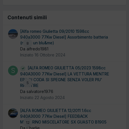
Contenuti simili
[Alfa romeo Giulietta 09/2010 1598cc
940a3000 77Kw Diesel] Assorbimento batteria
(non è un blu&me)
8
Da alfredo1981
Iniziato
16 Ottobre 2024
[ALFA ROMEO GIULIETTA 05/2023 1598cc
940A3000 77Kw Diesel] LA VETTURA MENTRE
ERA IN CODA SI SPEGNE SENZA VOLER PIU'
5
RIPARTIRE
Da salvatore1976
Iniziato
22 Agosto 2024
[ALFA ROMEO GIULIETTA 12/2011 1.6cc
940A3000 77Kw Diesel] FEEDBACK
MOTORINO MISCELATORE SX GUASTO B1905
12
Da Charlie