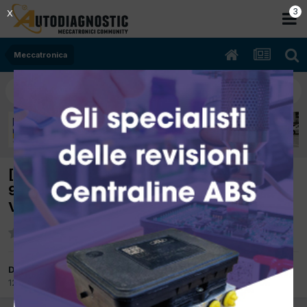
2
X
Meccatronica
[ALFA ROMEO GIULIETTA 11/2010 1598cc
940A3000 77Kw Diesel] GASOLIO NELLA
VASCHETTA ACQUA!!
Da Ospite adami
12 Agosto 2019
in
Meccatronica