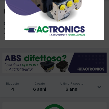
Ospite adami
Inviato
12 Agosto 2019
Salve colleghi, vi è mai capitato di trovare gasolio nella vaschetta
acqua di una alfa romeo giulietta 1.6 JTDM del 2010? c'è qualche
scambiatore o un qualcosa che puo' far andare il gasolio
nell'acqua? Grazie.
Risposte
Creato
Ultima Risposta
4
6 anni
6 anni