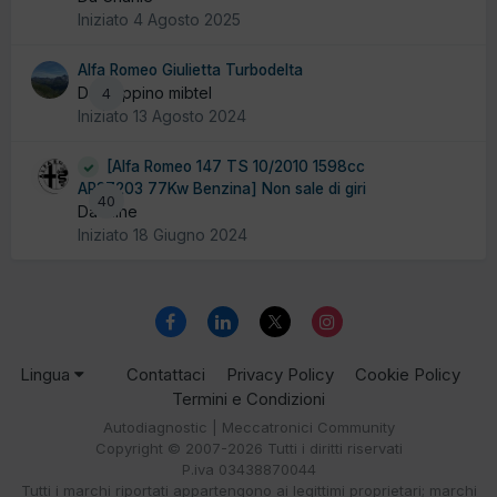
Iniziato
4 Agosto 2025
Alfa Romeo Giulietta Turbodelta
Da peppino mibtel
4
Iniziato
13 Agosto 2024
[Alfa Romeo 147 TS 10/2010 1598cc
AR37203 77Kw Benzina] Non sale di giri
40
Da Pline
Iniziato
18 Giugno 2024
Lingua
Contattaci
Privacy Policy
Cookie Policy
Termini e Condizioni
Autodiagnostic | Meccatronici Community
Copyright © 2007-2026 Tutti i diritti riservati
P.iva 03438870044
Tutti i marchi riportati appartengono ai legittimi proprietari; marchi