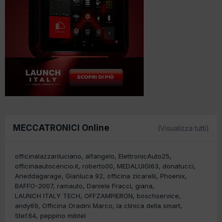
MECCATRONICI Online
(Visualizza tutti)
officinalazzariluciano
alfangelo
ElettronicAuto25
officinaautocencio.it
roberto00
MEDALUIGI63
donatucci
Aneddagarage
Gianluca 92
officina zicarelli
Phoenix
BAFFO-2007
ramauto
Daniele Fracci
giana
LAUNCH ITALY TECH
OFFZAMPIERON
boschservice
andy69
Officina Oradini Marco
la clinica della smart
Stef.64
peppino mibtel