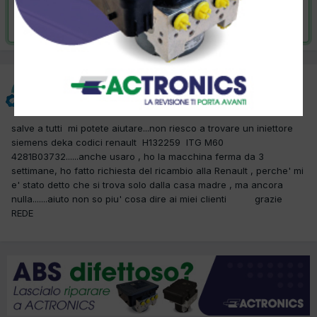
Risolta da REDE,
30 Agosto 2019
REDE
Inviato
8 Agosto 2019
salve a tutti mi potete aiutare...non riesco a trovare un iniettore
siemens deka codici renault H132259 ITG M60
4281B03732......anche usaro , ho la macchina ferma da 3
settimane, ho fatto richiesta del ricambio alla Renault , perche' mi
e' stato detto che si trova solo dalla casa madre , ma ancora
nulla.......aiuto non so piu' cosa dire ai miei clienti grazie
REDE