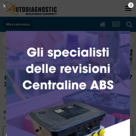
2
X
Meccatronica
[renault modus 11/2004 1400cc k4jG7
risolto
72Kw Benzina] iniettori introvabili
Da REDE
8 Agosto 2019
in
Meccatronica
VAI ALLA SOLUZIONE