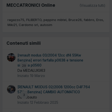
MECCATRONICI Online
(Visualizza tutti)
ragazzo75
FILIBERTO
peppino mibtel
Bruce26
fabbro
Eros
Miki21
Cardomo srl
autosim
Contenuti simili
[renault modus 03/2004 12cc df4 55Kw
Benzina] errori farfalla p0638 e tensione
sistema p0560
29
Da MEDALUIGI63
Iniziato
19 Marzo
[RENAULT MODUS 02/2008 1200cc D4F764
57Kw Benzina] CAMBIO AUTOMATICO
3
Da debauto
Iniziato
12 Febbraio 2025