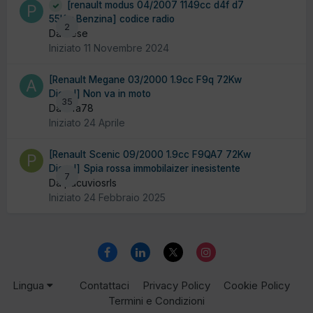
[renault modus 04/2007 1149cc d4f d7
55Kw Benzina] codice radio
2
Da Pese
Iniziato
11 Novembre 2024
[Renault Megane 03/2000 1.9cc F9q 72Kw
Diesel] Non va in moto
35
Da alfa78
Iniziato
24 Aprile
[Renault Scenic 09/2000 1.9cc F9QA7 72Kw
Diesel] Spia rossa immobilaizer inesistente
7
Da pacuviosrls
Iniziato
24 Febbraio 2025
Lingua
Contattaci
Privacy Policy
Cookie Policy
Termini e Condizioni