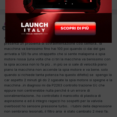
PREC
Pagina 1 di 2
AVANTI
marcopetillo00
Inviato
21 Gennaio 2019
Ciao ragazzi ho un problema in officina mi è arrivata la car che
presenta un problema di sovralimentazione così sembra.. la
macchina va benissimo fino hai 100 poi quando ci dai del gas
arrivata a 120 fa uno strappetto che si sente malapena e spia
motore rossa (una volta che ci tiri la macchina va benissimo con
la spia accesa non lo fa più .. in più se si sale di velocità piano
piano la macchina non accende la spia motore e va bene. solo
quando si richiede tanta potenza ha questo difetto) se spengo la
car aspetto 2 minuti gli do 2 sgasate la spia motore si spegne e la
macchina ..in diagnosi mi da P2263 controllo trazione t/c che
eppure non centrerebbe nulla perché è un errore di
sovralimentazione.. ho controllato il manicotto di plastica di
aspirazione e ed è integro ragazzi ho sospetti per la valvola
overboost ho sensore pressione turbo.. i tubini della depressione
non sembrano lesionati, il filtro aria è stato cambiato 2 mesi fa.