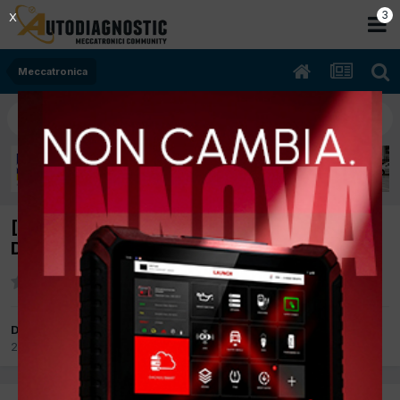
2
X
Meccatronica
[Nissan Qashqai 0/07 1.5cc Dci k9k 78Kw
Diesel] Strattona + P2263
Da marcopetillo00
21 Gennaio 2019
in
Meccatronica