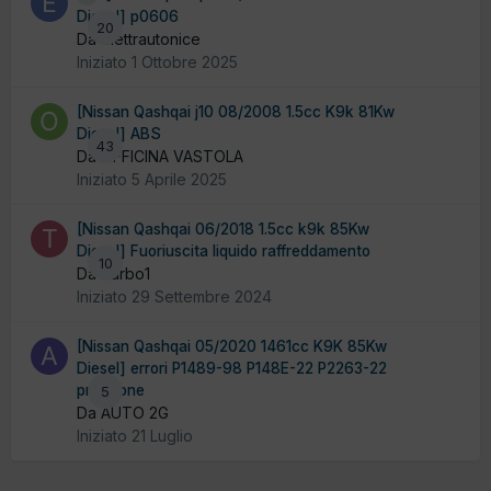
Diesel] p0606
20
Da elettrautonice
Iniziato
1 Ottobre 2025
[Nissan Qashqai j10 08/2008 1.5cc K9k 81Kw
Diesel] ABS
43
Da OFFICINA VASTOLA
Iniziato
5 Aprile 2025
[Nissan Qashqai 06/2018 1.5cc k9k 85Kw
Diesel] Fuoriuscita liquido raffreddamento
10
Da Turbo1
Iniziato
29 Settembre 2024
[Nissan Qashqai 05/2020 1461cc K9K 85Kw
Diesel] errori P1489-98 P148E-22 P2263-22
pressione
5
Da AUTO 2G
Iniziato
21 Luglio