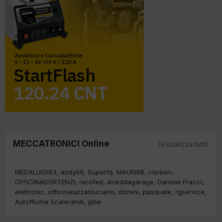
MECCATRONICI Online
(Visualizza tutti)
MEDALUIGI63
andy69
Superfd
MAURI68
ciorben
OFFICINADORTENZI
nicofed
Aneddagarage
Daniele Fracci
elettronic
officinalazzariluciano
domini
pasquale
rgservice
Autofficina Scalerandi
gibe