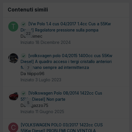
Contenuti simili
[Vw Polo 1.4 cus 04/2017 1.4cc Cus a 55Kw
Diesel] Regolatore pressione sulla pompa
22
Da tonimec
Iniziato
18 Dicembre 2024
[volksvagen polo 04/2015 1400cc cus 55Kw
Diesel] A quadro acceso i tergi cristallo anteriori
funzionano sempre ad intermittenza
7
Da filippo96
Iniziato
3 Luglio 2023
[Volkswagen Polo 08/2014 1422cc Cus
55Kw Diesel] Non parte
5
Da ragazzo75
Iniziato
11 Giugno 2025
[VOLKSWAGEN POLO 03/2017 1422cc CUS
55Kw Diesel] PROBLEMI CON VENTOLA