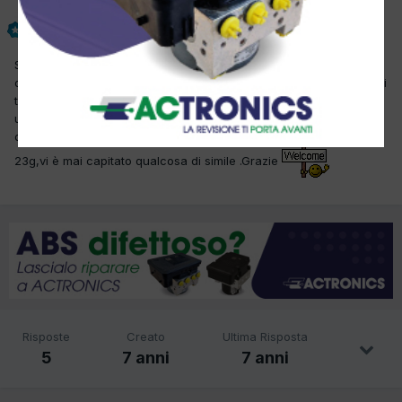
giordano officina
Inviato
28 Dicembre 2018
Salve questa car appena si mette in moto il minimo è regolare poi
dopo meno di 1 minuto si alza il minimo e resta alzato, solo se la si
tira con marce basse in autostrada poi il minmo scende ma dopo
un po riprende a salire , in diagnosi non ci sono errori e il grado
di intasamento misurato e 9.3 g mentre quello calcolato è di
23g,vi è mai capitato qualcosa di simile .Grazie
Risposte
Creato
Ultima Risposta
5
7 anni
7 anni