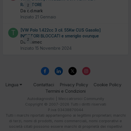
RADIATORE
2
Da c.d.mark
Iniziato
21 Gennaio
[VW Polo 1.422cc 3 cil. 55Kw CUS Gasolio]
INIETTORI BLOCCATI e smeriglio ovunque
2
Da tonimec
Iniziato
15 Novembre 2024
Lingua
Contattaci
Privacy Policy
Cookie Policy
Termini e Condizioni
Autodiagnostic | Meccatronici Community
Copyright © 2007-2026 Tutti i diritti riservati
P.iva 03438870044
Tutti i marchi riportati appartengono ai legittimi proprietari; marchi
di terzi, nomi di prodotti, nomi commerciali, nomi corporativi e
società citati possono essere marchi di proprietà dei rispettivi