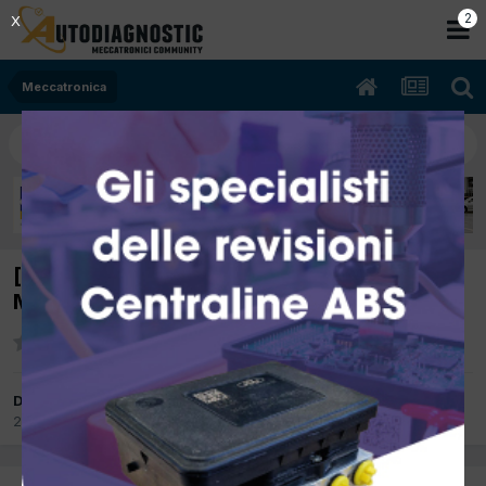
2
X
Meccatronica
[VW Polo 07/2015 1.4cc CUS 55Kw Diesel]
Minimo troppo spesso,quasi sempre alto
Da giordano officina
28 Dicembre 2018
in
Meccatronica