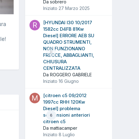
Da sobrero
Iniziato
27 Marzo 2025
[HYUNDAI I30 10/2017
ura
1582cc D4FB 81Kw
Diesel] ERRORE AEB SU
le!
QUADRO STRUMENTI,
NON FUNZIONANO
0
FRECCE, ABBAGLIANTI,
CHIUSURA
CENTRALIZZATA
Da ROGGERO GABRIELE
Iniziato
16 Giugno
[citroen c5 09/2012
1997cc RHH 120Kw
Diesel] problema
sospensioni anteriori
6
O
citroen c5
Da mattiacamper
Iniziato
8 Luglio