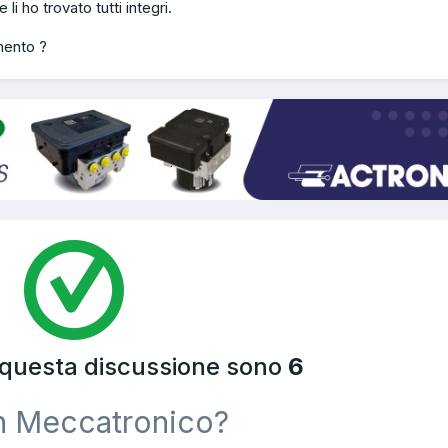
e li ho trovato tutti integri.
mento ?
a questa discussione sono
6
n Meccatronico?