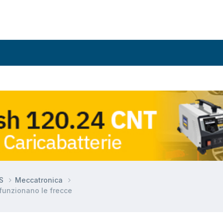
DS
Meccatronica
 funzionano le frecce