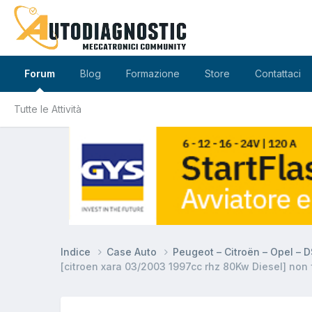
Forum
Blog
Formazione
Store
Contattaci
Tutte le Attività
Indice
Case Auto
Peugeot – Citroën – Opel – 
[citroen xara 03/2003 1997cc rhz 80Kw Diesel] non