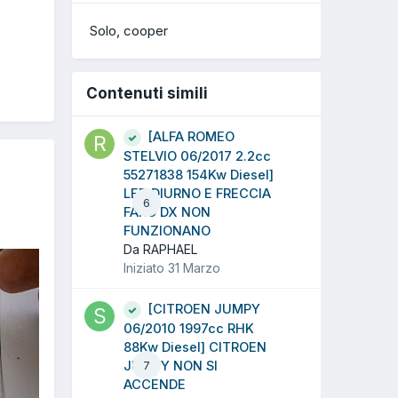
Solo
cooper
Contenuti simili
[ALFA ROMEO
STELVIO 06/2017 2.2cc
55271838 154Kw Diesel]
LED DIURNO E FRECCIA
6
FARO DX NON
FUNZIONANO
Da RAPHAEL
Iniziato
31 Marzo
[CITROEN JUMPY
06/2010 1997cc RHK
88Kw Diesel] CITROEN
JUMPY NON SI
7
ACCENDE