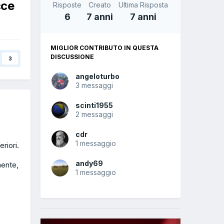
cce
Risposte
Creato
Ultima Risposta
6
7 anni
7 anni
MIGLIOR CONTRIBUTO IN QUESTA
DISCUSSIONE
3
angeloturbo
3 messaggi
scinti1955
2 messaggi
cdr
1 messaggio
riori.
andy69
mente,
1 messaggio