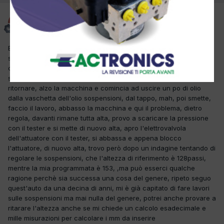
mattiacamper
Inviato
8 Luglio
Buongiorno a tutti, vi espongo il problema del mercoledì,
settimana scorsa alzo la citroen c5 di un mio cliente che seguo
da anni, cambio le testine sterzo, mi accorgo che anche i
silentblock dei trapezi sono andati, ordino tutto, lo faccio
ritornare, alzo la macchina e comincia ad uscire un po di olio
dalla vaschetta dell'olio sospensioni, dal tappo, mah, poi smette,
faccio il lavoro, abbasso la macchina e qui il problema, dietro
regola, davanti rimane tutta alta, provo a scaricare la pressione
con il tester e si mette di nuovo alta, apro l'elettrovalvola
dell'attuatore con il tester, si abbassa e appena blocco
l'attuatore, di nuovo alta, trovo però dopo un indagine tentando di
regolare le sospensioni, che l'altezza di riferimento è 128passi,
mentre la mia programmata è 153, ,ma può esserci qualche
ragione perchè sia successa una cosa del genere, ripeto seguo
quest'auto da una decina di anni, mi è già capitato di fare lavori
sulle sospensioni ma mai nulla del genere, potrei anche provare a
ritarare l'altezza anche se mi chiede un calcolo esadecimale e
mille misurazioni per calcolare i mm da inserire