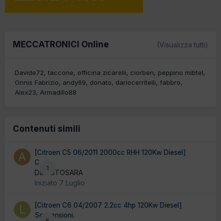
MECCATRONICI Online
(Visualizza tutti)
Davide72
taccone
officina zicarelli
ciorben
peppino mibtel
Onnis Fabrizio
andy69
donato
dariocerritelli
fabbro
Alex23
Armadillo88
Contenuti simili
[Citroen C5 06/2011 2000cc RHH 120Kw Diesel]
C
1
Da AUTOSARA
Iniziato
7 Luglio
[Citroen C6 04/2007 2.2cc 4hp 120Kw Diesel]
Sospensioni.
6