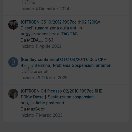
Da lario
Iniziato
4 Dicembre 2024
[CITROEN C5 10/2012 1997cc rh02 120Kw
Diesel] rumore zona culla ant, in
partenza/decelleraz. TAC.TAC
22
Da MEDALUIGI63
Iniziato
11 Aprile 2022
[Bentley continental GTC 04/2011 6.0cc CKH
423Kw Benzina] Problema Sospensioni anteriori
1
Da berardinetti
Iniziato
29 Ottobre 2025
[CITROEN C4 Picasso 02/2010 1997cc RHE
110Kw Diesel] Sostituzione sospensioni
pneumatiche posteriori
6
Da MaxBeer
Iniziato
7 Marzo 2023