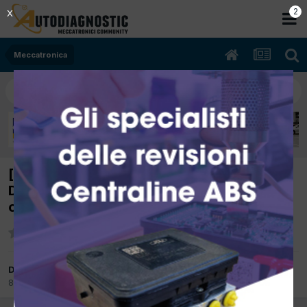
2
X
Meccatronica
[citroen c5 09/2012 1997cc RHH 120Kw
Diesel] problema sospensioni anteriori
citroen c5
Da mattiacamper
8 Luglio
in
Meccatronica