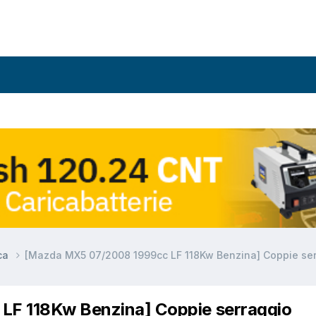
ca
[Mazda MX5 07/2008 1999cc LF 118Kw Benzina] Coppie se
F 118Kw Benzina] Coppie serraggio