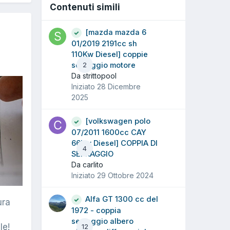
Contenuti simili
[mazda mazda 6
01/2019 2191cc sh
110Kw Diesel] coppie
serraggio motore
2
Da strittopool
Iniziato
28 Dicembre
2025
[volkswagen polo
07/2011 1600cc CAY
66Kw Diesel] COPPIA DI
4
SERRAGGIO
Da carlito
Iniziato
29 Ottobre 2024
Alfa GT 1300 cc del
ura
1972 - coppia
serraggio albero
le!
12