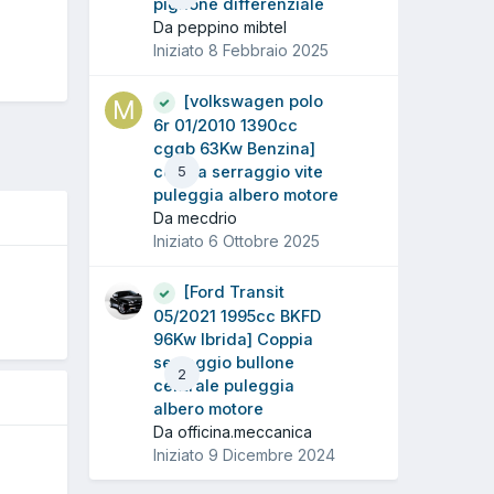
pignone differenziale
Da peppino mibtel
Iniziato
8 Febbraio 2025
[volkswagen polo
6r 01/2010 1390cc
cggb 63Kw Benzina]
coppia serraggio vite
5
puleggia albero motore
Da mecdrio
Iniziato
6 Ottobre 2025
O
[Ford Transit
05/2021 1995cc BKFD
96Kw Ibrida] Coppia
serraggio bullone
2
centrale puleggia
albero motore
Da officina.meccanica
Iniziato
9 Dicembre 2024