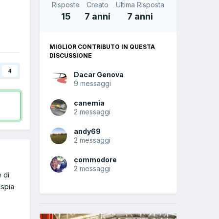
Risposte
Creato
Ultima Risposta
15
7 anni
7 anni
MIGLIOR CONTRIBUTO IN QUESTA
DISCUSSIONE
4
Dacar Genova
9 messaggi
canemia
2 messaggi
andy69
2 messaggi
commodore
2 messaggi
 di
 spia