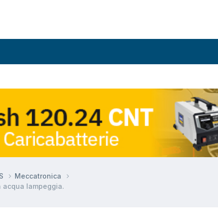
DS
Meccatronica
a acqua lampeggia.