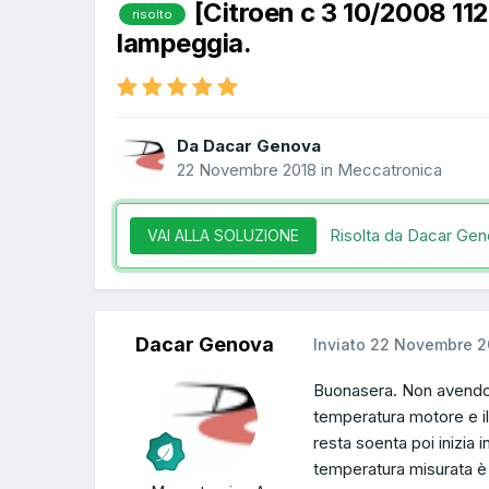
[Citroen c 3 10/2008 1
risolto
lampeggia.
Da Dacar Genova
22 Novembre 2018
in
Meccatronica
Risolta da Dacar Ge
VAI ALLA SOLUZIONE
Dacar Genova
Inviato
22 Novembre 2
Buonasera. Non avendo u
temperatura motore e il
resta soenta poi inizia 
temperatura misurata è g