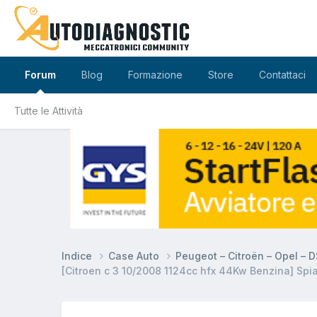
Forum
Blog
Formazione
Store
Contattaci
Tutte le Attività
Indice
Case Auto
Peugeot – Citroën – Opel – 
[Citroen c 3 10/2008 1124cc hfx 44Kw Benzina] Spi