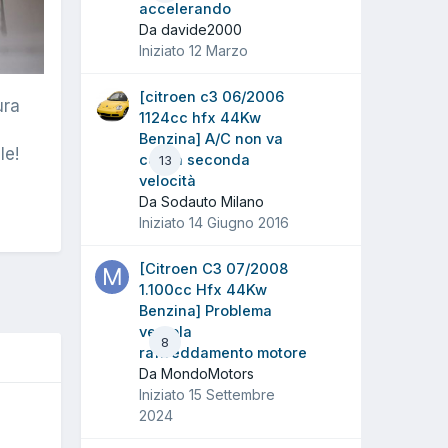
accelerando
Da davide2000
Iniziato
12 Marzo
[citroen c3 06/2006
ura
1124cc hfx 44Kw
Benzina] A/C non va
le!
con la seconda
13
velocità
Da Sodauto Milano
Iniziato
14 Giugno 2016
[Citroen C3 07/2008
1.100cc Hfx 44Kw
Benzina] Problema
ventola
8
raffreddamento motore
Da MondoMotors
Iniziato
15 Settembre
2024