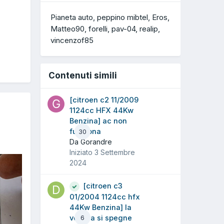
Pianeta auto
peppino mibtel
Eros
Matteo90
forelli
pav-04
realip
vincenzof85
Contenuti simili
[citroen c2 11/2009
1124cc HFX 44Kw
Benzina] ac non
funziona
30
Da Gorandre
Iniziato
3 Settembre
2024
[citroen c3
01/2004 1124cc hfx
44Kw Benzina] la
vettura si spegne
6