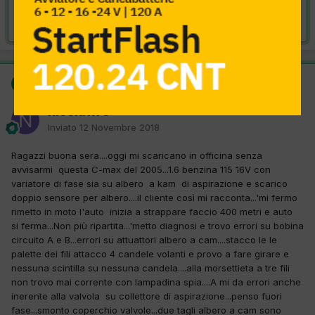
Risolta da nicolawrc,
12 Novembre 2018
SOLUZIONE
nicolawrc
Inviato
12 Novembre 2018
Ragazzi buona sera....oggi mi scaricano in officina senza
avvisarmi questa C-max del 2005...1.6 benzina 115 16V con
variatore di fase sia su albero a kam di aspirazione e scarico
doppio sensore per albero....il cliente così mi racconta...'mi fermo
rimetto in moto l'auto inizia a strappare faccio 400 metri e auto
si ferma...Non più ripartita...'metto diagnosi e trovo errori su bobina
circuito A e B...errori su attuattori albero a cam....stacco le le
palette dei fili attacco 4 candele volanti e provo a fare girare e
nessuna scintilla su nessuna candela....alla morsettieta a tre fili
non trovo mai corrente con lampadina spia....A mi da errori anche
inerente alla valvola su collettore di aspirazione...penso fuori
fase...smonto coperchio valvole...due tagli albero a cam sono