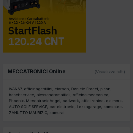
MECCATRONICI Online
(Visualizza tutti)
IVAN67
officinagentilini
ciorben
Daniele Fracci
pison
boschservice
alessandromattioli
officina.meccanica
Phoenix
MeccatronicAngel
badwork
officitronica
c.d.mark
AUTO SOLE SERVICE
car elettronic
Lezzagarage
samsotec
ZANUTTO MAURIZIO
samurai