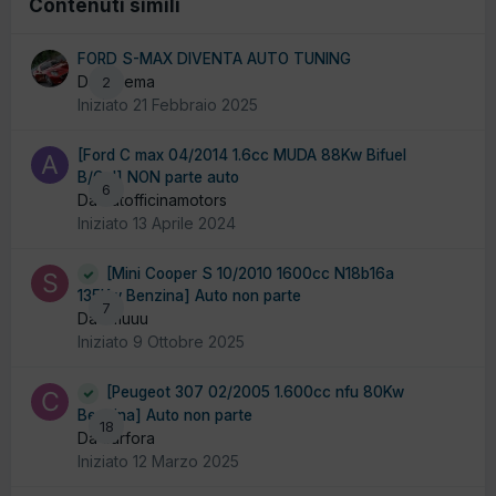
Contenuti simili
FORD S-MAX DIVENTA AUTO TUNING
Da ludema
2
Iniziato
21 Febbraio 2025
[Ford C max 04/2014 1.6cc MUDA 88Kw Bifuel
B/Gpl] NON parte auto
6
Da autofficinamotors
Iniziato
13 Aprile 2024
[Mini Cooper S 10/2010 1600cc N18b16a
135Kw Benzina] Auto non parte
7
Da smuuu
Iniziato
9 Ottobre 2025
[Peugeot 307 02/2005 1.600cc nfu 80Kw
Benzina] Auto non parte
18
Da carfora
Iniziato
12 Marzo 2025