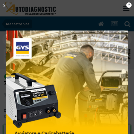
2
X
Meccatronica
[Ford C-max 05/2005 1600cc Xxxx
risolto
70Kw Benzina] Auto non parte più
Da nicolawrc
12 Novembre 2018
in
Meccatronica
VAI ALLA SOLUZIONE