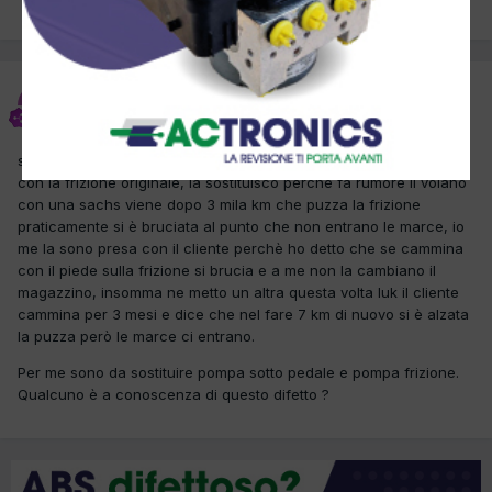
PREC
Pagina 1 di 2
AVANTI
nicola0078
Inviato
8 Novembre 2018
salve a tutti ho un altea che praticamente ha fatto 180 mila km
con la frizione originale, la sostituisco perchè fa rumore il volano
con una sachs viene dopo 3 mila km che puzza la frizione
praticamente si è bruciata al punto che non entrano le marce, io
me la sono presa con il cliente perchè ho detto che se cammina
con il piede sulla frizione si brucia e a me non la cambiano il
magazzino, insomma ne metto un altra questa volta luk il cliente
cammina per 3 mesi e dice che nel fare 7 km di nuovo si è alzata
la puzza però le marce ci entrano.
Per me sono da sostituire pompa sotto pedale e pompa frizione.
Qualcuno è a conoscenza di questo difetto ?