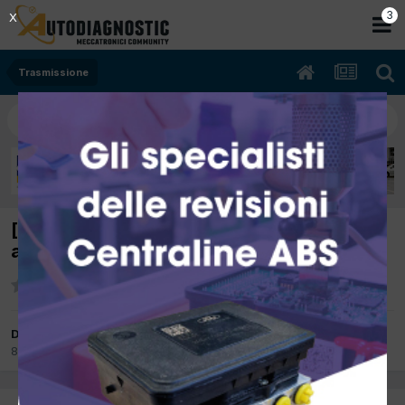
2
X
Trasmissione
[seat altea 11/2004 2.0cc BKD 103Kw Diesel]
anomalia frizione dopo la sostituzione
Da nicola0078
8 Novembre 2018
in
Trasmissione