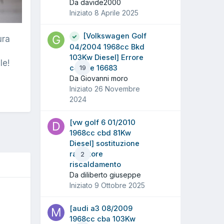
Da davide2000
Iniziato
8 Aprile 2025
[Volkswagen Golf
ura
04/2004 1968cc Bkd
103Kw Diesel] Errore
le!
codice 16683
19
Da Giovanni moro
Iniziato
26 Novembre
2024
[vw golf 6 01/2010
1968cc cbd 81Kw
Diesel] sostituzione
radiatore
2
riscaldamento
Da diliberto giuseppe
Iniziato
9 Ottobre 2025
O
[audi a3 08/2009
1968cc cba 103Kw