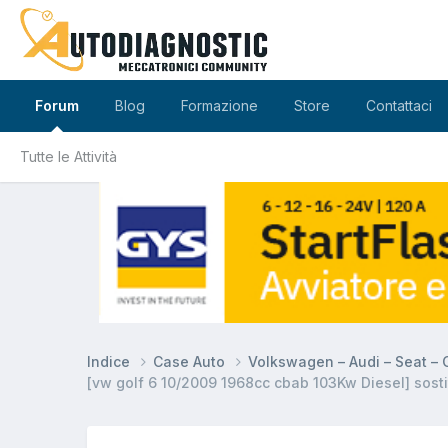
Forum
Blog
Formazione
Store
Contattaci
Tutte le Attività
Indice
Case Auto
Volkswagen – Audi – Seat –
[vw golf 6 10/2009 1968cc cbab 103Kw Diesel] sost