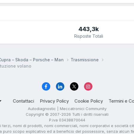
443,3k
Risposte Totali
 Cupra – Skoda – Porsche – Man
Trasmissione
ituzione volano
Contattaci
Privacy Policy
Cookie Policy
Termini e Co
Autodiagnostic | Meccatronici Community
Copyright © 2007-2026 Tutti i diritti riservati
P.iva 03438870044
di terzi, nomi di prodotti, nomi commerciali, nomi corporativi e società ci
i a puro scopo esplicativo ed a beneficio del possessore, senza alcun fine 