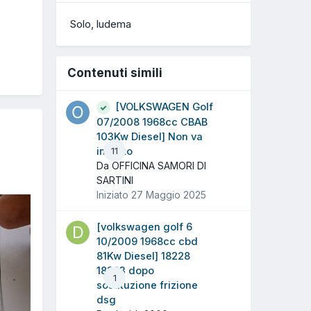
Solo
ludema
Contenuti simili
[VOLKSWAGEN Golf
07/2008 1968cc CBAB
103Kw Diesel] Non va
in moto
11
Da OFFICINA SAMORI DI
SARTINI
Iniziato
27 Maggio 2025
[volkswagen golf 6
10/2009 1968cc cbd
81Kw Diesel] 18228
18223 dopo
1
sostituzione frizione
dsg