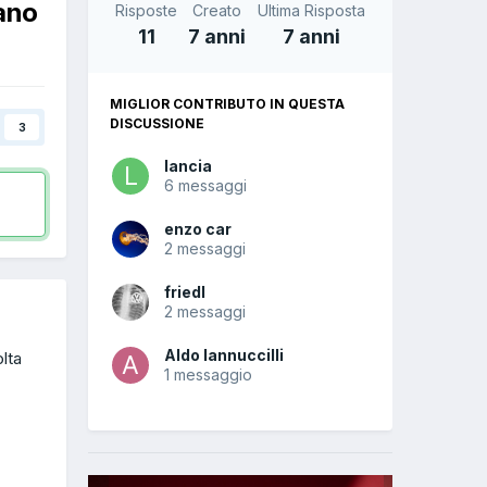
ano
Risposte
Creato
Ultima Risposta
11
7 anni
7 anni
MIGLIOR CONTRIBUTO IN QUESTA
DISCUSSIONE
3
lancia
6 messaggi
enzo car
2 messaggi
friedl
2 messaggi
Aldo Iannuccilli
lta
1 messaggio