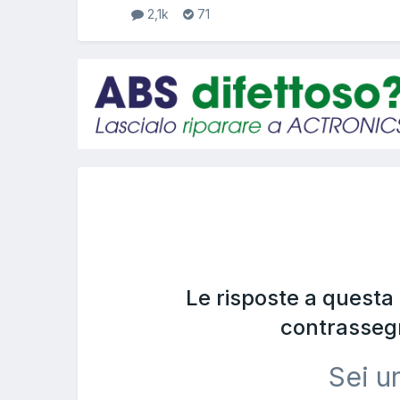
2,1k
71
Le risposte a questa
contrasseg
Sei u