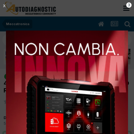
2
X
Meccatronica
[PEUGEOT BOXER 01/2013 2198cc
risolto
4H03 96Kw Diesel] FUMO BIANCO - LIQUIDO
RADIATORE BOLLE E CALA
Da amnesias
5 Novembre 2018
in
Meccatronica