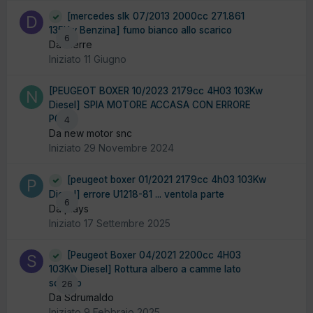
[mercedes slk 07/2013 2000cc 271.861
135Kw Benzina] fumo bianco allo scarico
6
Da dierre
Iniziato
11 Giugno
[PEUGEOT BOXER 10/2023 2179cc 4H03 103Kw
Diesel] SPIA MOTORE ACCASA CON ERRORE
P0215
4
Da new motor snc
Iniziato
29 Novembre 2024
[peugeot boxer 01/2021 2179cc 4h03 103Kw
Diesel] errore U1218-81 ... ventola parte
6
Da plays
Iniziato
17 Settembre 2025
[Peugeot Boxer 04/2021 2200cc 4H03
103Kw Diesel] Rottura albero a camme lato
scarico
26
Da Sdrumaldo
Iniziato
9 Febbraio 2025