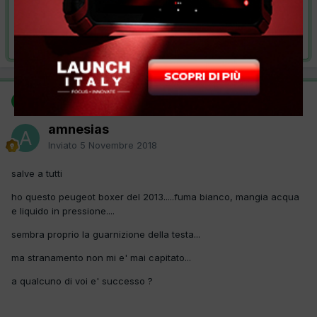
VAI ALLA SOLUZIONE
Risolta da amnesias,
5 Novembre 2018
SOLUZIONE
amnesias
Inviato
5 Novembre 2018
salve a tutti
ho questo peugeot boxer del 2013.....fuma bianco, mangia acqua
e liquido in pressione....
sembra proprio la guarnizione della testa...
ma stranamento non mi e' mai capitato...
a qualcuno di voi e' successo ?