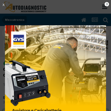
2
X
Meccatronica
[audi a3 sportback 04/2013 1968cc
risolto
crb 110Kw Diesel] sostituzione cinghia
distribuzione
Da liistro
31 Ottobre 2018
in
Meccatronica