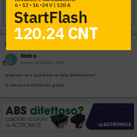
VAI ALLA SOLUZIONE
Risolta da liistro,
31 Ottobre 2018
SOLUZIONE
liistro
Inviato
31 Ottobre 2018
qualcuno sa a quanti km va fatta distribuzione?
la vettura ha 120000 km grazie