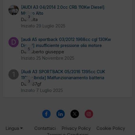
[AUDI A3 04/2014 2.0cc CRB 110Kw Diesel]
Minimo Alto
3
Da delta
Iniziato
29 Luglio 2025
[audi A5 sportback 03/2012 1968cc cgl 130Kw
Diesel] insufficiente pressione olio motore
5
Da diliberto giuseppe
Iniziato
25 Novembre 2025
[Audi A3 SPORTBACK 05/2016 1395cc CUK
110Kw Ibrida] Malfunzionanamento batteria
3
Da 1967gf
Iniziato
7 Luglio 2025
Lingua
Contattaci
Privacy Policy
Cookie Policy
Termini e Condizioni