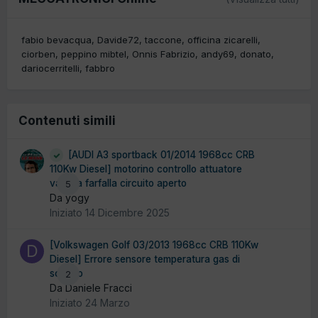
fabio bevacqua
Davide72
taccone
officina zicarelli
ciorben
peppino mibtel
Onnis Fabrizio
andy69
donato
dariocerritelli
fabbro
Contenuti simili
[AUDI A3 sportback 01/2014 1968cc CRB
110Kw Diesel] motorino controllo attuatore
valvola farfalla circuito aperto
5
Da yogy
Iniziato
14 Dicembre 2025
[Volkswagen Golf 03/2013 1968cc CRB 110Kw
Diesel] Errore sensore temperatura gas di
scarico
2
Da Daniele Fracci
Iniziato
24 Marzo