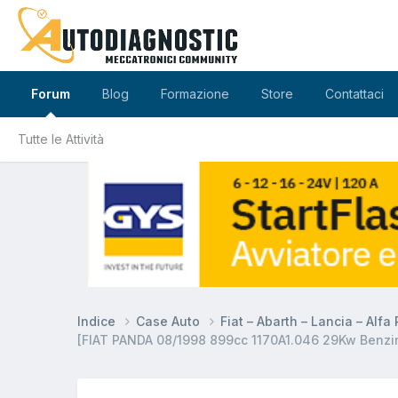
Forum
Blog
Formazione
Store
Contattaci
Tutte le Attività
Indice
Case Auto
Fiat – Abarth – Lancia – Alf
[FIAT PANDA 08/1998 899cc 1170A1.046 29Kw Benzi