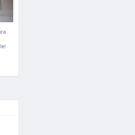
ura
le!
O