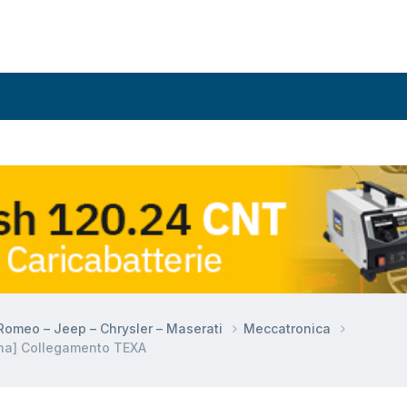
a Romeo – Jeep – Chrysler – Maserati
Meccatronica
na] Collegamento TEXA