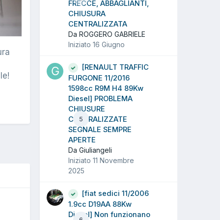
FRECCE, ABBAGLIANTI,
CHIUSURA
CENTRALIZZATA
Da ROGGERO GABRIELE
Iniziato
16 Giugno
ura
[RENAULT TRAFFIC
le!
FURGONE 11/2016
1598cc R9M H4 89Kw
Diesel] PROBLEMA
CHIUSURE
CENTRALIZZATE
5
SEGNALE SEMPRE
APERTE
Da Giuliangeli
Iniziato
11 Novembre
2025
[fiat sedici 11/2006
O
1.9cc D19AA 88Kw
Diesel] Non funzionano
6