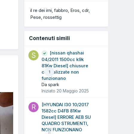
il re dei irni
fabbro
Eros
cdr
Pese
rossettig
Contenuti simili
[nissan qhashai
04/2011 1500cc k9k
81Kw Diesel] chiusure
centralizzate non
1
funzionano
Da spark
Iniziato
20 Maggio 2025
[HYUNDAI I30 10/2017
1582cc D4FB 81Kw
Diesel] ERRORE AEB SU
QUADRO STRUMENTI,
NON FUNZIONANO
0