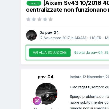
[Aixam Sv43 10/2016 4
risolto
centralizzate non funzionano
Da pav-04
12 Novembre 2017
in
AIXAM - LIGIER - 
Risolta da pav-04,
29
VAI ALLA SOLUZIONE
pav-04
Inviato
12 Novembre 2
Ciao ragazzi,sempre qu
Spiego problema:con te
riapre subito,mentre qu
quando non si spegne l