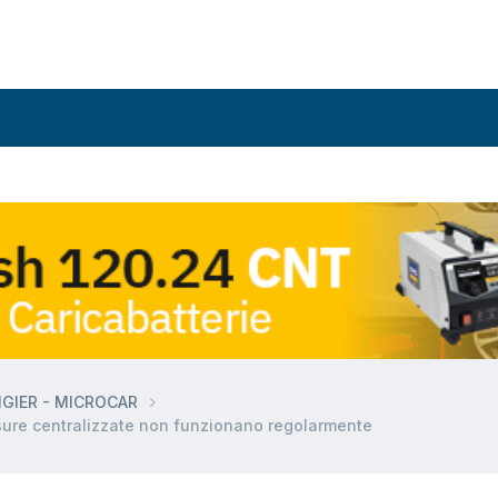
LIGIER - MICROCAR
ure centralizzate non funzionano regolarmente