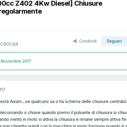
00cc Z402 4Kw Diesel] Chiusure
 regolarmente
Condividi
Seguaci
MICROCAR
 Novembre 2017
017
esta Aixam...se qualcuno sa o ha schema delle chiusure centraliz
lecomando o chiave quando premo il pulsante di chiusura si chiu
ando metto in moto si attiva la chiusura e rimane sempre attiva fin
a macchinetta.quindi con la macchina in moto funziona quando è 