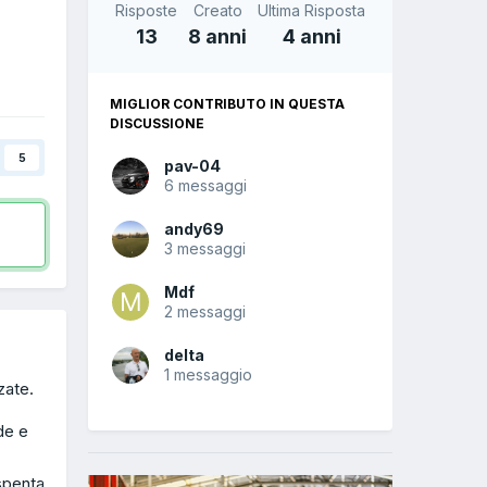
Risposte
Creato
Ultima Risposta
13
8 anni
4 anni
MIGLIOR CONTRIBUTO IN QUESTA
DISCUSSIONE
5
pav-04
6 messaggi
andy69
3 messaggi
Mdf
2 messaggi
delta
1 messaggio
zate.
de e
spenta