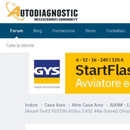
Forum
Blog
Formazione
Store
Contattaci
Tutte le Attività
Indice
Case Auto
Altre Case Auto
AIXAM - 
[Aixam Sv43 10/2016 400cc Z402 4Kw Diesel] Chius