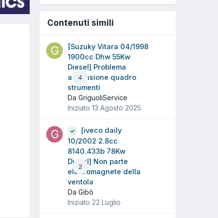
Contenuti simili
[Suzuky Vitara 04/1998
1900cc Dhw 55Kw
Diesel] Problema
accensione quadro
4
strumenti
Da GriguoliService
Iniziato
13 Agosto 2025
[iveco daily
10/2002 2.8cc
8140.433b 78Kw
Diesel] Non parte
2
elettromagnete della
ventola
Da Gibò
Iniziato
22 Luglio