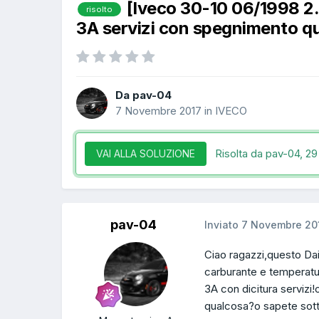
[Iveco 30-10 06/1998 2.
risolto
3A servizi con spegnimento q
Da pav-04
7 Novembre 2017
in
IVECO
Risolta da pav-04,
29
VAI ALLA SOLUZIONE
pav-04
Inviato
7 Novembre 20
Ciao ragazzi,questo Dai
carburante e temperatur
3A con dicitura servizi!
qualcosa?o sapete sott