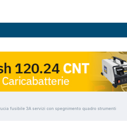
ucia fusibile 3A servizi con spegnimento quadro strumenti