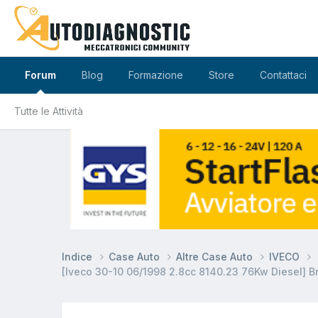
Forum
Blog
Formazione
Store
Contattaci
Tutte le Attività
Indice
Case Auto
Altre Case Auto
IVECO
[Iveco 30-10 06/1998 2.8cc 8140.23 76Kw Diesel] Br