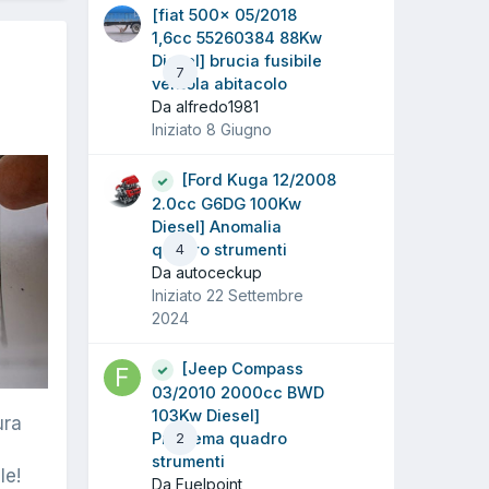
[fiat 500x 05/2018
1,6cc 55260384 88Kw
Diesel] brucia fusibile
7
ventola abitacolo
Da alfredo1981
Iniziato
8 Giugno
[Ford Kuga 12/2008
2.0cc G6DG 100Kw
Diesel] Anomalia
quadro strumenti
4
Da autoceckup
Iniziato
22 Settembre
2024
[Jeep Compass
03/2010 2000cc BWD
103Kw Diesel]
ura
Problema quadro
2
strumenti
le!
Da Fuelpoint