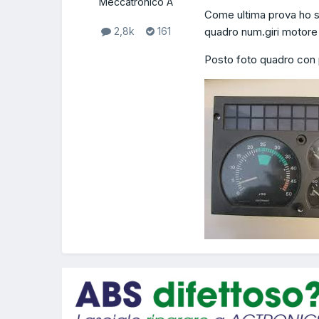
Meccatronico A
Come ultima prova ho s
quadro num.giri motore 
2,8k
161
Posto foto quadro con