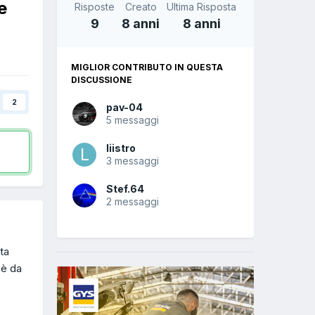
e
Risposte
Creato
Ultima Risposta
9
8 anni
8 anni
MIGLIOR CONTRIBUTO IN QUESTA
DISCUSSIONE
2
pav-04
5 messaggi
liistro
3 messaggi
Stef.64
2 messaggi
ta
 è da