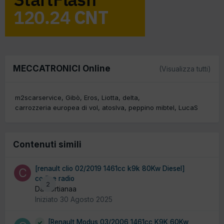
MECCATRONICI Online
(Visualizza tutti)
m2scarservice
Gibò
Eros
Liotta
delta
carrozzeria europea di vol
atoslva
peppino mibtel
LucaS
Contenuti simili
[renault clio 02/2019 1461cc k9k 80Kw Diesel]
codice radio
2
Da cortianaa
Iniziato
30 Agosto 2025
[Renault Modus 03/2006 1461cc K9K 60Kw