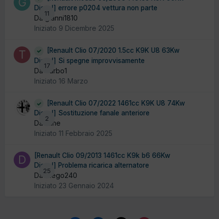
Diesel] errore p0204 vettura non parte
11
Da gianni1810
Iniziato
9 Dicembre 2025
[Renault Clio 07/2020 1.5cc K9K U8 63Kw
Diesel] Si spegne improvvisamente
17
Da Turbo1
Iniziato
16 Marzo
[Renault Clio 07/2022 1461cc K9K U8 74Kw
Diesel] Sostituzione fanale anteriore
2
Da Pline
Iniziato
11 Febbraio 2025
[Renault Clio 09/2013 1461cc K9k b6 66Kw
Diesel] Problema ricarica alternatore
25
Da Diego240
Iniziato
23 Gennaio 2024