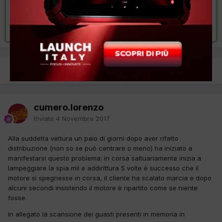
VAI ALLA SOLUZIONE
Risolta da cumero.lorenzo,
11 Gennaio 2018
PREC
Pagina 1 di 2
AVANTI
cumero.lorenzo
Inviato
4 Novembre 2017
Alla suddetta vettura un paio di giorni dopo aver rifatto
distribuzione (non so se può centrare o meno) ha iniziato a
manifestarsi questo problema: in corsa saltuariamente inizia a
lampeggiare la spia mil e addirittura 5 volte è successo che il
motore si spegnesse in corsa, il cliente ha scalato marcia e dopo
alcuni secondi insistendo il motore è ripartito come se niente
fosse.
In allegato la scansione dei guasti presenti in memoria in