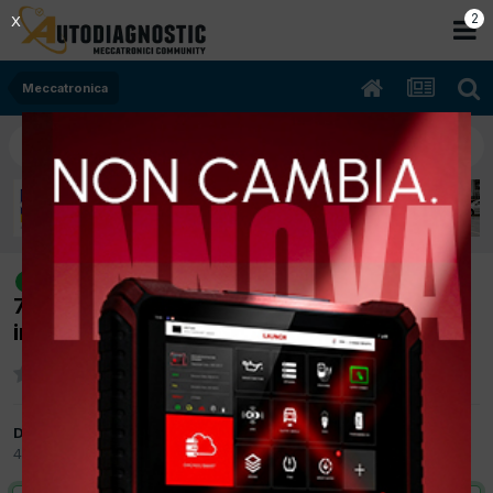
2
X
Meccatronica
[Renault Clio 01/2004 1461cc K9K
risolto
702 60Kw Diesel] Saltuariamente si spegne
in corsa
Da cumero.lorenzo
4 Novembre 2017
in
Meccatronica