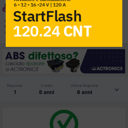
alfredo1981
Inviato
2 Novembre 2017
vorrei sapere se posso montare fendinebbia su questa auto e
fare il tutto più originale possibile...( tipo fiat ).. e fare qualche
allineamento... come diagnostico uso brain bee f-touch...
Risposte
Creato
Ultima Risposta
1
8 anni
8 anni