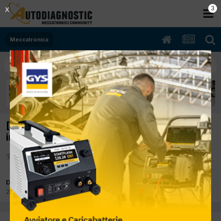
2
X
Meccatronica
[vw polo 06/2013 1422cc cus 55Kw Diesel]
installazione fendinebbia
Da alfredo1981
2 Novembre 2017
in
Meccatronica