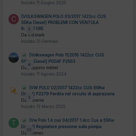
Iniziato
11 Giugno 2025
[VOLKSWAGEN POLO 03/2017 1422cc CUS
55Kw Diesel] PROBLEMI CON VENTOLA
RADIATORE
2
Da c.d.mark
Iniziato
21 Gennaio
[Volkswagen Polo 11/2016 1422cc CUS
66Kw Diesel] P00AF P2563
4
Da peppino mibtel
Iniziato
11 Agosto 2024
[VW POLO 02/2017 1422cc CUS 66Kw
Diesel] P2279 Perdita nel circuito di aspirazione
3
Da Phoenix
Iniziato
13 Marzo 2025
[Vw Polo 1.4 cus 04/2017 1.4cc Cus a 55Kw
Diesel] Regolatore pressione sulla pompa
22
Da tonimec