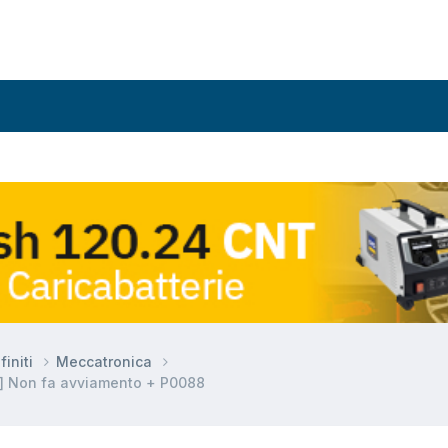
finiti
Meccatronica
l] Non fa avviamento + P0088