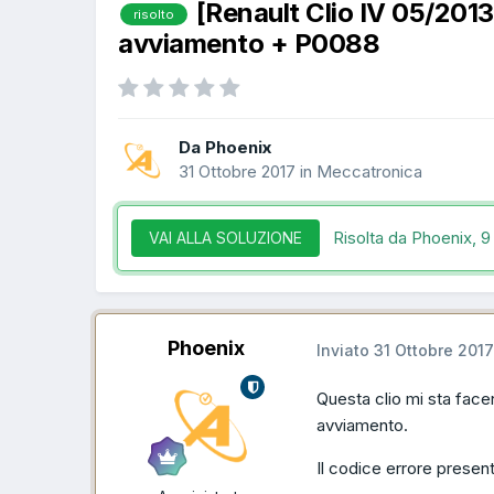
[Renault Clio IV 05/20
risolto
avviamento + P0088
Da Phoenix
31 Ottobre 2017
in
Meccatronica
Risolta da Phoenix,
9
VAI ALLA SOLUZIONE
Phoenix
Inviato
31 Ottobre 2017
Questa clio mi sta facen
avviamento.
Il codice errore presen