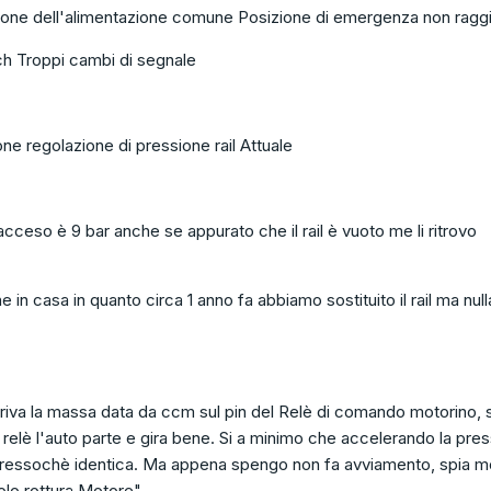
one dell'alimentazione comune Posizione di emergenza non ragg
 Troppi cambi di segnale
ne regolazione di pressione rail Attuale
cceso è 9 bar anche se appurato che il rail è vuoto me li ritrovo
in casa in quanto circa 1 anno fa abbiamo sostituito il rail ma null
riva la massa data da ccm sul pin del Relè di comando motorino, 
il relè l'auto parte e gira bene. Si a minimo che accelerando la pre
 pressochè identica. Ma appena spengo non fa avviamento, spia m
olo rottura Motore".