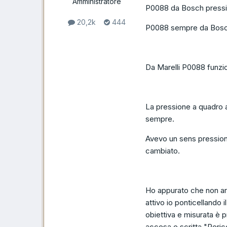
Amministratore
P0088 da Bosch pressi
20,2k
444
P0088 sempre da Bosch
Da Marelli P0088 funzio
La pressione a quadro a
sempre.
Avevo un sens pressione 
cambiato.
Ho appurato che non ar
attivo io ponticellando 
obiettiva e misurata è
accesa e scritta "Peric