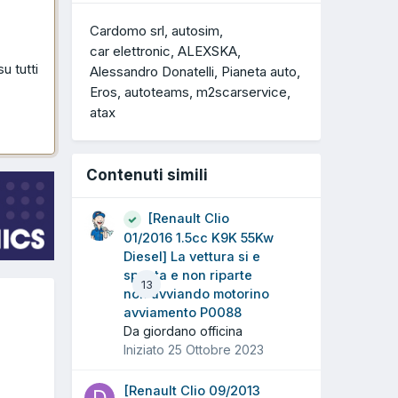
Cardomo srl
autosim
car elettronic
ALEXSKA
u tutti
Alessandro Donatelli
Pianeta auto
Eros
autoteams
m2scarservice
atax
Contenuti simili
[Renault Clio
01/2016 1.5cc K9K 55Kw
Diesel] La vettura si e
spenta e non riparte
13
non avviando motorino
avviamento P0088
Da giordano officina
Iniziato
25 Ottobre 2023
[Renault Clio 09/2013