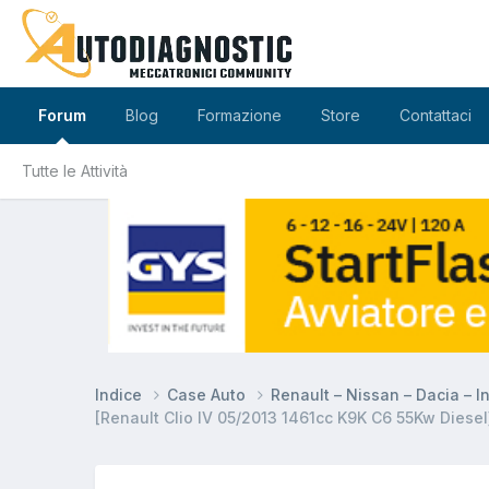
Forum
Blog
Formazione
Store
Contattaci
Tutte le Attività
Indice
Case Auto
Renault – Nissan – Dacia – In
[Renault Clio IV 05/2013 1461cc K9K C6 55Kw Diese