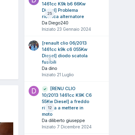
1461cc K9k b6 66Kw
Diesel] Problema
25
ricarica alternatore
Da Diego240
Iniziato
23 Gennaio 2024
[renault clio 06/2013
1461cc k9k c6 055Kw
Diesel] diodo scatola
0
fusibili
Da dino
Iniziato
21 Luglio
[RENU CLIO
10/2013 1461cc K9K C6
55Kw Diesel] a freddo
ritarda a mettere in
12
moto
Da diliberto giuseppe
Iniziato
7 Dicembre 2024