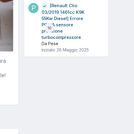
[Renault Clio
03/2019 1461cc K9K
55Kw Diesel] Errore
P012A sensore
10
pressione
turbocompressore
Da Pese
Iniziato
26 Maggio 2025
ura
le!