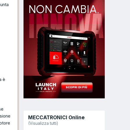
iunta
a è
se
ssione
MECCATRONICI Online
otore
(Visualizza tutti)