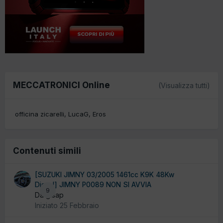
MECCATRONICI Online
(Visualizza tutti)
officina zicarelli
LucaG
Eros
Contenuti simili
[SUZUKI JIMNY 03/2005 1461cc K9K 48Kw
Diesel] JIMNY P0089 NON SI AVVIA
9
Da gisap
Iniziato
25 Febbraio