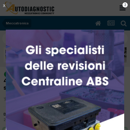
2
X
Meccatronica
[Suzuki Jimny 02/2005 1461cc K9K
risolto
48Kw Diesel] In accelerazione si accende
spia motore: P0089
Da Roberto Pucci
26 Ottobre 2017
in
Meccatronica