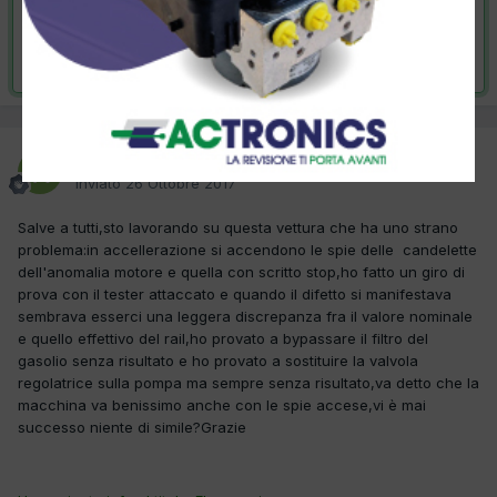
VAI ALLA SOLUZIONE
Risolta da Roberto Pucci,
3 Novembre 2017
Roberto Pucci
Inviato
26 Ottobre 2017
Salve a tutti,sto lavorando su questa vettura che ha uno strano
problema:in accellerazione si accendono le spie delle candelette
dell'anomalia motore e quella con scritto stop,ho fatto un giro di
prova con il tester attaccato e quando il difetto si manifestava
sembrava esserci una leggera discrepanza fra il valore nominale
e quello effettivo del rail,ho provato a bypassare il filtro del
gasolio senza risultato e ho provato a sostituire la valvola
regolatrice sulla pompa ma sempre senza risultato,va detto che la
macchina va benissimo anche con le spie accese,vi è mai
successo niente di simile?Grazie