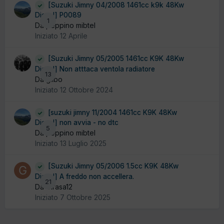
[Suzuki Jimny 04/2008 1461cc k9k 48Kw
Diesel] P0089
1
Da peppino mibtel
Iniziato
12 Aprile
[Suzuki Jimny 05/2005 1461cc K9K 48Kw
Diesel] Non atttaca ventola radiatore
13
Da gilbo
Iniziato
12 Ottobre 2024
[suzuki jimny 11/2004 1461cc K9K 48Kw
Diesel] non avvia - no dtc
5
Da peppino mibtel
Iniziato
13 Luglio 2025
[Suzuki Jimny 05/2006 1.5cc K9K 48Kw
Diesel] A freddo non accellera.
21
Da Girasa12
Iniziato
7 Ottobre 2025