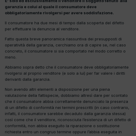
E’ solo ed esclusivamente il venditore il soggetto tenuto alla
garanzia e colui al quale il consumatore deve
obbligatoriamente rivolgersi per avere soddisfazione.
Il consumatore ha due mesi di tempo dalla scoperta del difetto
per effettuare la denuncia al venditore.
Fatto questa breve panoramica riassuntiva dei presupposti di
operatività della garanzia, cerchiamo ora di capire se, nel caso
concreto, il consumatore si sia comportato nel modo corretto o
meno.
Abbiamo sopra detto che il consumatore deve obbligatoriamente
rivolgersi al proprio venditore (e solo a lui) per far valere i diritti
derivanti dalla garanzia.
Non avendo altri elementi a disposizione per una piena
valutazione della fattispecie, dobbiamo altresì dare per scontato
che il consumatore abbia correttamente denunciato la presenza
di un difetto di conformità nei termini prescritti (in caso contrario,
infatti, il consumatore sarebbe decaduto dalla garanzia stessa)
così come che il venditore, riconosciuta l’esistenza di un difetto di
conformità, non abbia eseguito la riparazione o sostituzione
richiesta entro un congruo termine oppure l’abbia eseguita in