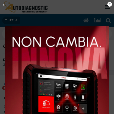
1
X
TUTELA
Garanzia su auto usata
Da maax
25 Ottobre 2017
in
TUTELA
maax
Inviato
25 Ottobre 2017
Buongiorno
Sono una officina con annesso autosalone. A luglio ho venduto
una autovettura usata.