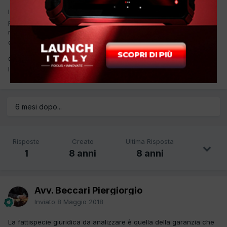
Il cliente ha fatto fare dei lavori da un'altra officina e si è
presentato con la ricevuta per farsela rimborsare. Noi abbiamo
rifiutato dato che avrebbe dovuto portarla presso la nostra
officina per usufruire della garanzia.
Come ci dobbiamo comportare dato che ci ha fatto pervenire
lettera raccomandata da un avvocato?
6 mesi dopo...
Risposte
Creato
Ultima Risposta
1
8 anni
8 anni
Avv. Beccari Piergiorgio
Inviato
8 Maggio 2018
La fattispecie giuridica da analizzare è quella della garanzia che