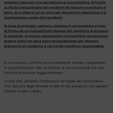
esistono soluzioni che permettano al consumatore, di fronte
al rifiuto ingiustificato del venditore di riparare o sostituire il
bene, di rivolgersi ad un terzo per ottenere la riparazione o la
sostituzione a spese del venditore.
In linea di principio, pertanto, laddove il consumatore si trovi
di fornte ad un ingiustificato diniego del venditore di prestare
la garanzia, lo stesso consumatore non può farsi giustizia per
proprio conto ma deve agire giudizialmente per ottenere
pronuncia di condanna a carico del venditore responsabile.
In conclusione, l’officina ha correttamente rifiutato il pagamento
di una prestazione volta al ripristino di una conformità che solo
l’officina doveva per legge affrontare.
A nulla vale, pertanto, l’intimazione del legale del consumatore
che, alla luce degli elementi di fatto in mio possesso, non appare
fondata in fatto e diritto.