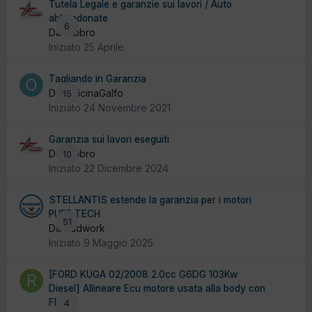
Tutela Legale e garanzie sui lavori / Auto
abbandonate
6
Da fabbro
Iniziato
25 Aprile
Tagliando in Garanzia
Da OfficinaGalfo
15
Iniziato
24 Novembre 2021
Garanzia sui lavori eseguiti
Da fabbro
10
Iniziato
22 Dicembre 2024
STELLANTIS estende la garanzia per i motori
PURE TECH
51
Da badwork
Iniziato
9 Maggio 2025
[FORD KUGA 02/2008 2.0cc G6DG 103Kw
Diesel] Allineare Ecu motore usata alla body con
FDRS
4