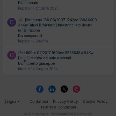
1
Da debauto
Iniziato
14 Ottobre 2025
[fiat punto 188 06/2007 1242cc 188A4000
44Kw Bifuel B/Metano] finestrino lato destro
non funziona
5
Da campanelli
Iniziato
16 Giugno
[fiat 500 x 02/2017 1600cc 55260384 84Kw
Diesel] minimo col sale e scendi
11
Da diliberto giuseppe
Iniziato
14 Giugno 2024
Lingua
Contattaci
Privacy Policy
Cookie Policy
Termini e Condizioni
Autodiagnostic | Meccatronici Community