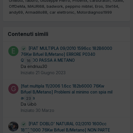
UniBotti
fabbro
Giuseppe Pierro
Phoenix
carburatori
rutelli
OffDeMa
MAURI68
badwork
peppino mibtel
Eros
Stef.64
andy69
Armadillo88
car elettronic
Motordiagnosi1999
Contenuti simili
[FIAT MULTIPLA 09/2010 1596cc 182B6000
76Kw Bifuel B/Metano] ERRORE P0340
QUANDO PASSA A METANO
16
Da endriuu30
Iniziato
21 Giugno 2023
[fiat multipla 11/2006 1.6cc 182b6000 76Kw
Bifuel B/Metano] Problemi al minimo con spia mil
accesa
23
Da Gibò
Iniziato
30 Marzo
[FIAT DOBLO' NATURAL 02/2010 1600cc
182B6000 76Kw Bifuel B/Metano] NON PARTE