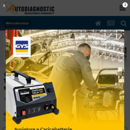
2
X
Meccatronica
[FIAT Multipla 11/2005 1596cc
risolto
182b6000 76Kw Bifuel B/Metano] Finestrino
scende ma non sale
Da nicolawrc
24 Ottobre 2017
in
Meccatronica