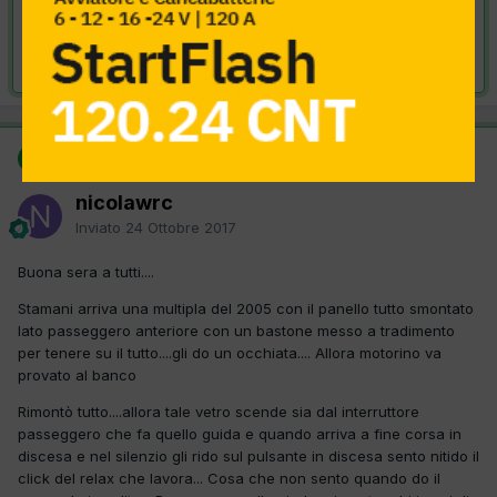
VAI ALLA SOLUZIONE
Risolta da nicolawrc,
24 Ottobre 2017
SOLUZIONE
nicolawrc
Inviato
24 Ottobre 2017
Buona sera a tutti....
Stamani arriva una multipla del 2005 con il panello tutto smontato
lato passeggero anteriore con un bastone messo a tradimento
per tenere su il tutto....gli do un occhiata.... Allora motorino va
provato al banco
Rimontò tutto....allora tale vetro scende sia dal interruttore
passeggero che fa quello guida e quando arriva a fine corsa in
discesa e nel silenzio gli rido sul pulsante in discesa sento nitido il
click del relax che lavora... Cosa che non sento quando do il