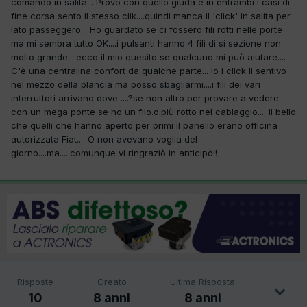
comando in salita... Provo con quello giuda e in entrambi i casi di
fine corsa sento il stesso clik....quindi manca il 'click' in salita per
lato passeggero... Ho guardato se ci fossero fili rotti nelle porte
ma mi sembra tutto OK....i pulsanti hanno 4 fili di si sezione non
molto grande....ecco il mio quesito se qualcuno mi può aiutare....
C'è una centralina confort da qualche parte... Io i click li sentivo
nel mezzo della plancia ma posso sbagliarmi....i fili dei vari
interruttori arrivano dove ....?se non altro per provare a vedere
con un mega ponte se ho un filo.o.più rotto nel cablaggio.... Il bello
che quelli che hanno aperto per primi il panello erano officina
autorizzata Fiat.... O non avevano voglia del
giorno....ma.....comunque vi ringraziò in anticipò!!
Risposte
Creato
Ultima Risposta
10
8 anni
8 anni