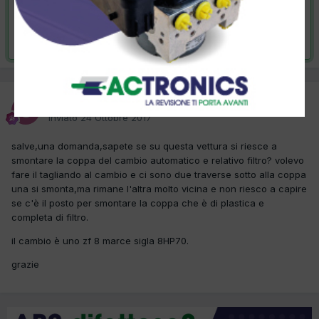
VAI ALLA SOLUZIONE
Risolta da stive,
25 Ottobre 2017
stive
Inviato
24 Ottobre 2017
salve,una domanda,sapete se su questa vettura si riesce a
smontare la coppa del cambio automatico e relativo filtro? volevo
fare il tagliando al cambio e ci sono due traverse sotto alla coppa
una si smonta,ma rimane l'altra molto vicina e non riesco a capire
se c'è il posto per smontare la coppa che è di plastica e
completa di filtro.
il cambio è uno zf 8 marce sigla 8HP70.
grazie