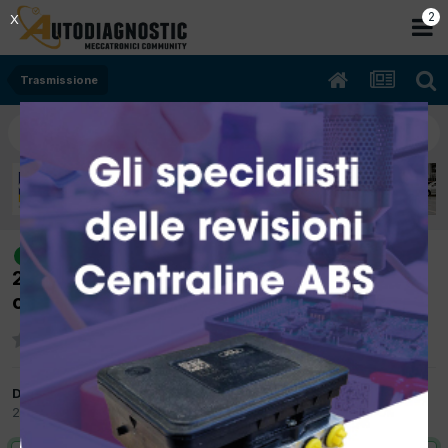
2
X
Trasmissione
[land rover discovery4 07/2012
risolto
2993cc 306dt 188Kw Diesel] smontaggio
coppa per manutenzione
Da stive
24 Ottobre 2017
in
Trasmissione