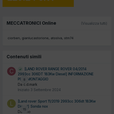
MECCATRONICI Online
(Visualizza tutti)
ciorben
gianlucastorione
atoslva
stm74
Contenuti simili
[LAND ROVER RANGE ROVER 04/2014
2993cc 306DT 183Kw Diesel] INFORMAZIONE
PER SMONTAGGIO
8
Da c.d.mark
Iniziato
3 Settembre 2024
[Land rover Sport 11/2019 2993cc 306dt 183Kw
Diesel] Sonda nox
15
Da lario