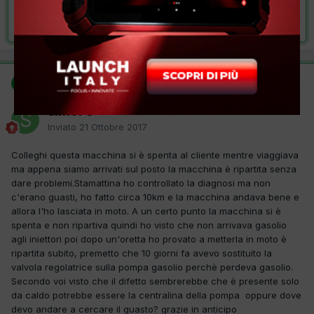
Risolta da simo73,
21 Ottobre 2017
SOLUZIONE
simo73
Inviato
21 Ottobre 2017
Colleghi questa macchina si è spenta al cliente mentre viaggiava
ma appena siamo arrivati sul posto la macchina è ripartita senza
dare problemi.Stamattina ho controllato la diagnosi ma non
c'erano guasti, ho fatto circa 10km e la macchina andava bene e
allora l'ho lasciata in moto. A un certo punto la macchina si è
spenta e non ripartiva quindi ho visto che non arrivava gasolio
agli iniettori poi dopo un'oretta ho provato a metterla in moto è
ripartita subito, premetto che 10 giorni fa avevo sostituito la
valvola regolatrice sulla pompa gasolio perchè perdeva gasolio.
Secondo voi visto che il difetto sembrerebbe che è presente solo
da caldo potrebbe essere la centralina della pompa oppure dove
devo andare a cercare il guasto? grazie in anticipo