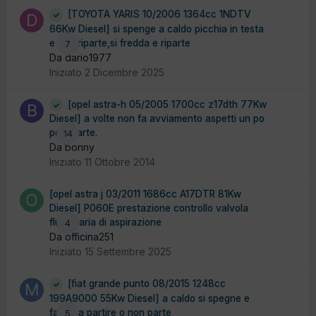
[TOYOTA YARIS 10/2006 1364cc 1NDTV
66Kw Diesel] si spenge a caldo picchia in testa
e non riparte,si fredda e riparte
7
Da dario1977
Iniziato
2 Dicembre 2025
[opel astra-h 05/2005 1700cc z17dth 77Kw
Diesel] a volte non fa avviamento aspetti un po
poi riparte.
14
Da bonny
Iniziato
11 Ottobre 2014
[opel astra j 03/2011 1686cc A17DTR 81Kw
Diesel] P060E prestazione controllo valvola
flusso aria di aspirazione
4
Da officina251
Iniziato
15 Settembre 2025
[fiat grande punto 08/2015 1248cc
199A9000 55Kw Diesel] a caldo si spegne e
fatica a partire o non parte
5