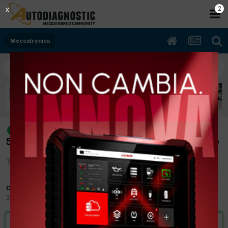
2
X
Meccatronica
[opel astra 04/2002 1686cc y17dt
risolto
55Kw Diesel] A caldo si spegne e non riparte
Da simo73
21 Ottobre 2017
in
Meccatronica
VAI ALLA SOLUZIONE