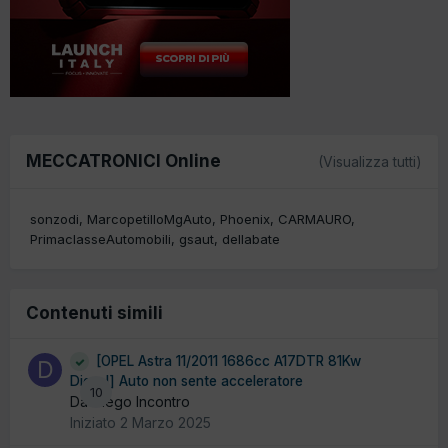
MECCATRONICI Online
(Visualizza tutti)
sonzodi
MarcopetilloMgAuto
Phoenix
CARMAURO
PrimaclasseAutomobili
gsaut
dellabate
Contenuti simili
[OPEL Astra 11/2011 1686cc A17DTR 81Kw
Diesel] Auto non sente acceleratore
10
Da Diego Incontro
Iniziato
2 Marzo 2025