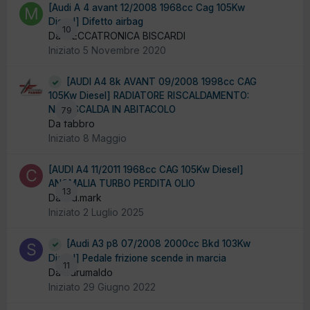
[Audi A 4 avant 12/2008 1968cc Cag 105Kw
Diesel] Difetto airbag
10
Da MECCATRONICA BISCARDI
Iniziato
5 Novembre 2020
[AUDI A4 8k AVANT 09/2008 1998cc CAG
105Kw Diesel] RADIATORE RISCALDAMENTO:
NON SCALDA IN ABITACOLO
79
Da fabbro
Iniziato
8 Maggio
[AUDI A4 11/2011 1968cc CAG 105Kw Diesel]
ANOMALIA TURBO PERDITA OLIO
13
Da c.d.mark
Iniziato
2 Luglio 2025
[Audi A3 p8 07/2008 2000cc Bkd 103Kw
Diesel] Pedale frizione scende in marcia
11
Da Sdrumaldo
Iniziato
29 Giugno 2022