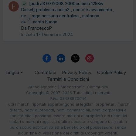
[audi a3 07/2008 2000cc bmn 125Kw
Diesel] problema audi a3 , non c'è avviamento ,
non legge nessuna centralina , motorino
7
avviamento buono
Da FrancescoP
Iniziato
17 Dicembre 2024
Lingua
Contattaci
Privacy Policy
Cookie Policy
Termini e Condizioni
Autodiagnostic | Meccatronici Community
Copyright © 2007-2026 Tutti i diritti riservati
P.iva 03438870044
Tutti i marchi riportati appartengono ai legittimi proprietari; marchi
di terzi, nomi di prodotti, nomi commerciali, nomi corporativi e
società citati possono essere marchi di proprietà dei rispettivi
titolari o marchi registrati d'altre società e vengono utilizzati a
puro scopo esplicativo ed a beneficio del possessore, senza
alcun fine di violazione dei diritti di Copyright vigenti.