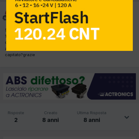
Stefyx
Inviato
21 Ottobre 2017
Salve a tutti, ho in officina un audi a4 automatica (cvt) con
130000 km, con un problema di rumorosità proveniente
dall'avantreno, probabile cambio, il rumore si sente solamente
andando, da fermo in folle il rumore cessa, a qualcuno è gia
capitato?grazie
Risposte
Creato
Ultima Risposta
2
8 anni
8 anni