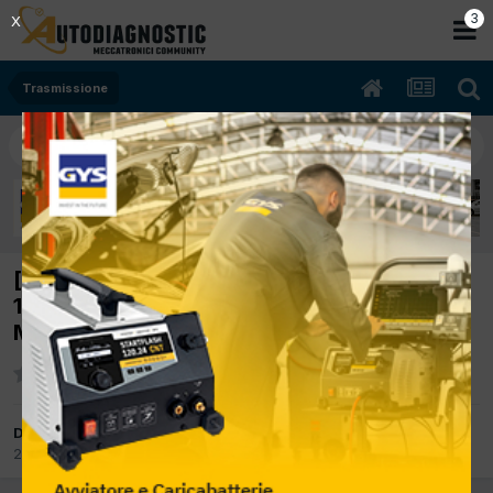
2
X
Trasmissione
[AUDI A4 20TDI 12/2008 2000cc CAG
105Kw Diesel] RUMOROSITA' CAMBIO
MULTITRONIC CVT
Da Stefyx
21 Ottobre 2017
in
Trasmissione