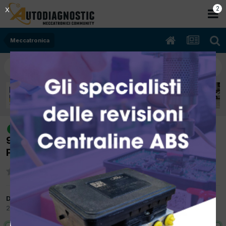
1
X
Meccatronica
[Alfa Giulietta 06/2011 1598cc
risolto
940A3000 77Kw Diesel] Codici P1131/P1132
Plausibilità segnale sonda lambda
Da piancastelli
20 Ottobre 2017
in
Meccatronica