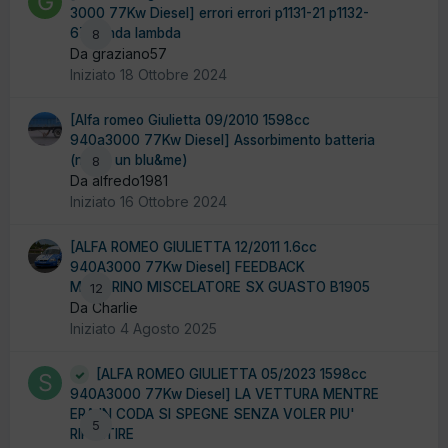
3000 77Kw Diesel] errori errori p1131-21 p1132-
67 sonda lambda
8
Da graziano57
Iniziato
18 Ottobre 2024
[Alfa romeo Giulietta 09/2010 1598cc
940a3000 77Kw Diesel] Assorbimento batteria
(non è un blu&me)
8
Da alfredo1981
Iniziato
16 Ottobre 2024
[ALFA ROMEO GIULIETTA 12/2011 1.6cc
940A3000 77Kw Diesel] FEEDBACK
MOTORINO MISCELATORE SX GUASTO B1905
12
Da Charlie
Iniziato
4 Agosto 2025
[ALFA ROMEO GIULIETTA 05/2023 1598cc
940A3000 77Kw Diesel] LA VETTURA MENTRE
ERA IN CODA SI SPEGNE SENZA VOLER PIU'
5
RIPARTIRE