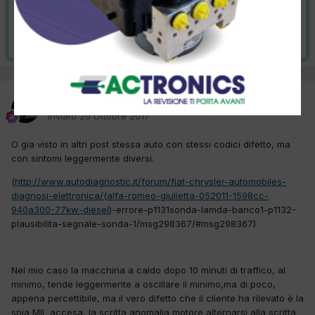
VAI ALLA SOLUZIONE
Risolta da piancastelli,
5 Ottobre 2018
piancastelli
Inviato
20 Ottobre 2017
O gia visto in altri post stessa auto con stessi codici difetto, ma
con sintomi leggermente diversi.
(
http://www.autodiagnostic.it/forum/fiat-chrysler-automobiles-
diagnosi-elettronica/(alfa-romeo-giulietta-052011-1598cc-
940a300-77kw-diesel
)-errore-p1131sonda-lamda-banco1-p1132-
plausibilita-segnale-sonda-1/msg298367/#msg298367)
Nel mio caso la macchina a caldo dopo 10 minuti di traffico, al
minimo, tende leggermente a oscillare il minimo,ma di poco,
appena percettibile, ma il vero difetto che il cliente ha rilevato è la
spia MIL accesa, la scritta anomalia motore alternarsi alla scritta