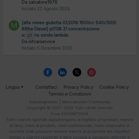
Da salvatore1976
Iniziato
22 Agosto 2024
[alfa romeo giulietta 01/2016 1600cc 940c1000
88Kw Diesel] p0138 21 concentrazione
ossigeno sonda lambda
27
Da mfcarservice
Iniziato
5 Dicembre 2025
Lingua
Contattaci
Privacy Policy
Cookie Policy
Termini e Condizioni
Autodiagnostic | Meccatronici Community
Copyright © 2007-2026 Tutti i diritti riservati
P.iva 03438870044
Tutti i marchi riportati appartengono ai legittimi proprietari; marchi
di terzi, nomi di prodotti, nomi commerciali, nomi corporativi e
società citati possono essere marchi di proprietà dei rispettivi
titolari o marchi registrati d'altre società e vengono utilizzati a