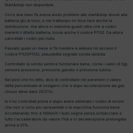
Start&stop non disponibile.
Circa due mesi fà aveva avuto problemi allo start&stop dovuti alla
batteria giù di tono, e nel frattempo mi fece fare anche la
distribuzione. Gia allora in memoria guasti oltre che a codici
inerenti il difetto batteria, trovai anche il codice P1132. Da allora
cancellati i codici più nulla.
Passato quasi un mese si fà rivedere e adesso ho acceso il
codice P1131/P1132, plausibilità segnale sonda lambda.
Controllato la sonda sembra funzionare bene, come i valori di Egr,
sensore pressione, pressione gasolio e pressione tubina.
Nel post che ho letto, dice di controllare nei parametri il valore
della percentuale di ossigeno che a dopo accelerazione aa gas
chiuso deve dare 20/21%.
Io li ho controllati prima e dopo avere eliminato i codici di errore
che non si sono più ripresentati e la macchina funziona bene.
Accellerando fino a 100km/h l'auto segna senza schiacciare a
tutto l'accelleratore da valore 1%6 e in decelerazione prolungata
arriva a 21%.