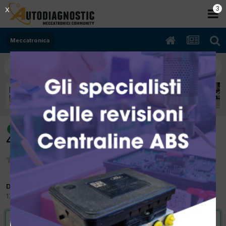
2
X
Meccatronica
[Fiat Panda 09/2007 1.1cc 187A1000
risolto
40Kw Benzina] Sporadico errore P0352
Da pav-04
17 Ottobre 2017
in
Meccatronica
VAI ALLA SOLUZIONE