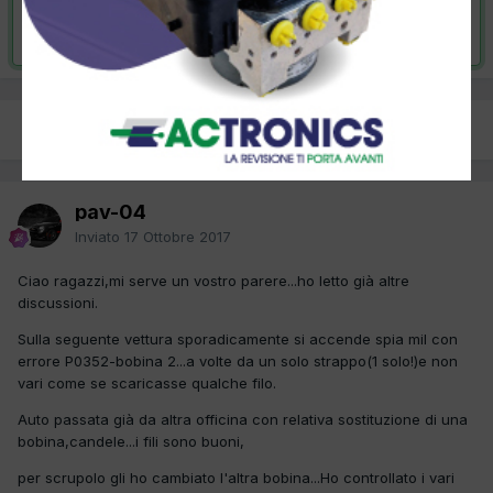
Risolta da pav-04,
29 Novembre 2017
PREC
Pagina 1 di 2
AVANTI
pav-04
Inviato
17 Ottobre 2017
Ciao ragazzi,mi serve un vostro parere...ho letto già altre
discussioni.
Sulla seguente vettura sporadicamente si accende spia mil con
errore P0352-bobina 2...a volte da un solo strappo(1 solo!)e non
vari come se scaricasse qualche filo.
Auto passata già da altra officina con relativa sostituzione di una
bobina,candele...i fili sono buoni,
per scrupolo gli ho cambiato l'altra bobina...Ho controllato i vari