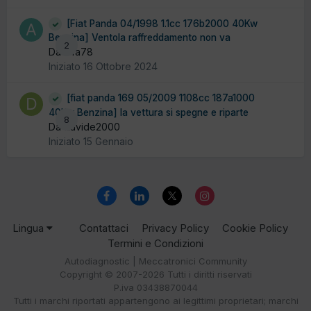
[Fiat Panda 04/1998 1.1cc 176b2000 40Kw
Benzina] Ventola raffreddamento non va
2
Da alfa78
Iniziato
16 Ottobre 2024
[fiat panda 169 05/2009 1108cc 187a1000
40Kw Benzina] la vettura si spegne e riparte
8
Da davide2000
Iniziato
15 Gennaio
Lingua
Contattaci
Privacy Policy
Cookie Policy
Termini e Condizioni
Autodiagnostic | Meccatronici Community
Copyright © 2007-2026 Tutti i diritti riservati
P.iva 03438870044
Tutti i marchi riportati appartengono ai legittimi proprietari; marchi