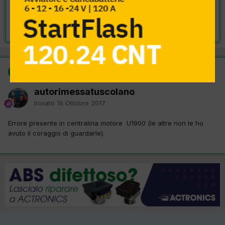
VAI ALLA SOLUZIONE
Risolta da autorimessatuscolano,
16 Ottobre 2017
SOLUZIONE
autorimessatuscolano
Inviato
16 Ottobre 2017
Errore presente in centralina motore U1900 (le altre non le ho
avuto il coraggio di guardarle).