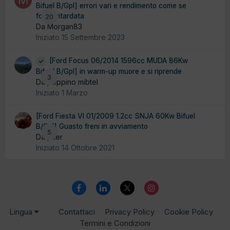
Bifuel B/Gpl] errori vari e rendimento come se
fosse ritardata
20
Da Morgan83
Iniziato
15 Settembre 2023
[Ford Focus 06/2014 1596cc MUDA 86Kw
Bifuel B/Gpl] in warm-up muore e si riprende
3
Da peppino mibtel
Iniziato
1 Marzo
[Ford Fiesta VI 01/2009 1.2cc SNJA 60Kw Bifuel
B/Gpl] Guasto freni in avviamento
5
Da piter
Iniziato
14 Ottobre 2021
Lingua
Contattaci
Privacy Policy
Cookie Policy
Termini e Condizioni