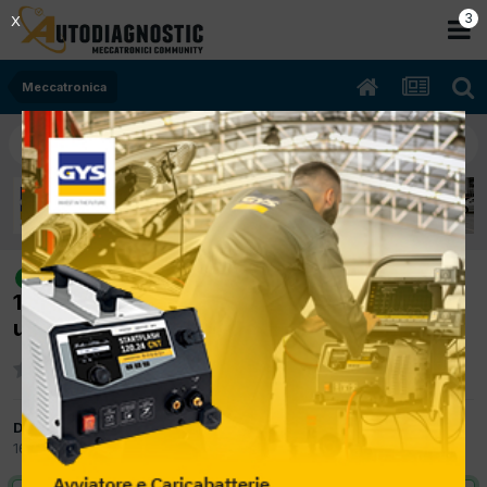
2
X
Meccatronica
[ford focus 10/2009 1999cc syda
risolto
107Kw Bifuel B/Gpl] auto in recovery con
u1900 RISOLTO
Da autorimessatuscolano
16 Ottobre 2017
in
Meccatronica