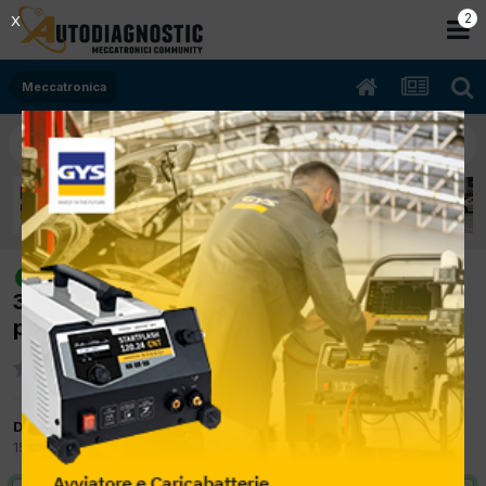
2
X
Meccatronica
[range rover sport 02/2015 3000cc
risolto
306dt 183Kw Diesel] sostituzione pastiglie
posteriori
Da lancia
15 Ottobre 2017
in
Meccatronica