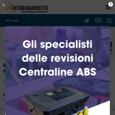
2
X
Off-Topic
link il corpo umano, video realizzati da mio
figlio in collaborazione con colleghi
Da O.E,R
14 Ottobre 2017
in
Off-Topic