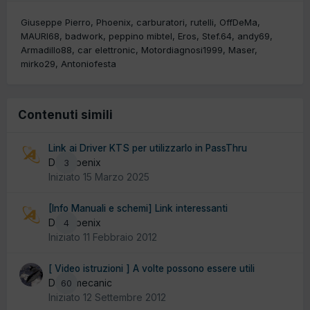
Giuseppe Pierro
Phoenix
carburatori
rutelli
OffDeMa
MAURI68
badwork
peppino mibtel
Eros
Stef.64
andy69
Armadillo88
car elettronic
Motordiagnosi1999
Maser
mirko29
Antoniofesta
Contenuti simili
Link ai Driver KTS per utilizzarlo in PassThru
Da Phoenix
3
Iniziato
15 Marzo 2025
[Info Manuali e schemi] Link interessanti
Da Phoenix
4
Iniziato
11 Febbraio 2012
[ Video istruzioni ] A volte possono essere utili
Da El mecanic
60
Iniziato
12 Settembre 2012