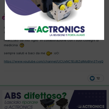
Questo è un messaggio popolare.
O.E,R
Inviato
14 Ottobre 2017
ciao amici ho il piacere di condividere con voi questi video su
come conoscere un po meglio il corpo umano
realizzato da mio figlio in collaborazione con i suoi colleghi di
medicina
sempre saluti e baci da me
:oO:
https://www.youtube.com/channel/UCUxNC1EIJBZqIMoBhn3TvgQ
12