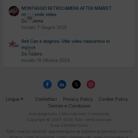
MONTAGGIO RETROCAMERA AFTER MARKET
non si vede video
36
Da ludema
Iniziato
7 Giugno 2025
Reti Can e diagnosi. Utile video riassuntivo in
inglese
0
Da fabbro
Iniziato
19 Ottobre 2024
Lingua
Contattaci
Privacy Policy
Cookie Policy
Termini e Condizioni
Autodiagnostic | Meccatronici Community
Copyright © 2007-2026 Tutti i diritti riservati
P.iva 03438870044
Tutti i marchi riportati appartengono ai legittimi proprietari; marchi
di terzi, nomi di prodotti, nomi commerciali, nomi corporativi e