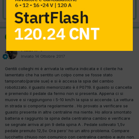
Risolta da ALEX74,
14 Ottobre 2017
SOLUZIONE
ALEX74
Inviato
14 Ottobre 2017
Gentili colleghi mi è arrivata la vettura indicata e il cliente ha
lamentato che ha sentito un colpo come se fosse stato
tamponato(parole sue) e si è accesa la spia del cambio
robotizzato. il guasto memorizzato è il P0719. Il guasto si cancella
e premendo il pedale da fermo non si presenta. Appena ci si
muove e si raggiungono i 5-10 km/h la spia si accende. La vettura
in strada si comporta regolarmente . Ho provato a verificare se
guasto presente in altre centraline ma niente. Ho allora smontato
batteria e raggiunto la spina della centralina cambio e verificare
se segnale arriva al pin 9 della spina A . Pedale sollevato 1,5v
pedale premuto 12,5v. Ora pero' ho un altro problema. Compare
lucchetto chiuso non comunico con centralina cambio e auto non