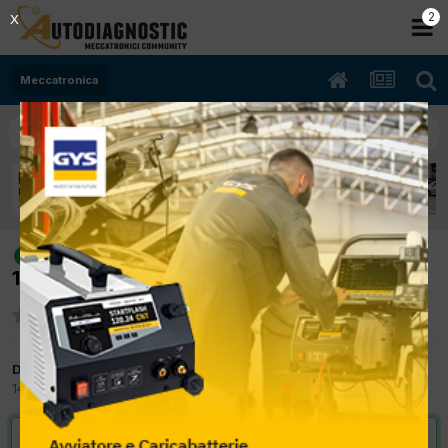
2
X
Meccatronica
[lancia delta 01/2011 1600cc
risolto
198a2000 88Kw Diesel] P0719
Da ALEX74
14 Ottobre 2017
in
Meccatronica
VAI ALLA SOLUZIONE