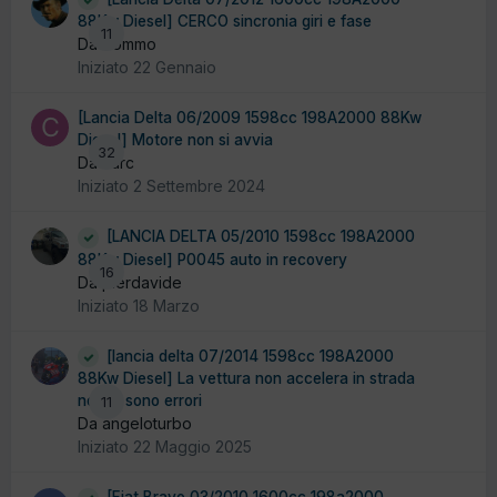
88Kw Diesel] CERCO sincronia giri e fase
11
Da Tommo
Iniziato
22 Gennaio
[Lancia Delta 06/2009 1598cc 198A2000 88Kw
Diesel] Motore non si avvia
32
Da carc
Iniziato
2 Settembre 2024
[LANCIA DELTA 05/2010 1598cc 198A2000
88Kw Diesel] P0045 auto in recovery
16
Da pierdavide
Iniziato
18 Marzo
[lancia delta 07/2014 1598cc 198A2000
88Kw Diesel] La vettura non accelera in strada
non ci sono errori
11
Da angeloturbo
Iniziato
22 Maggio 2025