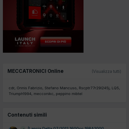
MECCATRONICI Online
(Visualizza tutti)
cdr
Onnis Fabrizio
Stefano Mancuso
Rscptr77r29l245j
LQ5
Triumph1994
mecconikc
peppino mibtel
Contenuti simili
[Lancia Delta 07/2012 1600cc 198A2000