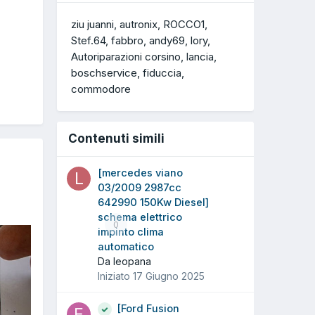
ziu juanni
autronix
ROCCO1
Stef.64
fabbro
andy69
lory
Autoriparazioni corsino
lancia
boschservice
fiduccia
commodore
Contenuti simili
[mercedes viano
03/2009 2987cc
642990 150Kw Diesel]
schema elettrico
0
impinto clima
automatico
Da leopana
Iniziato
17 Giugno 2025
[Ford Fusion