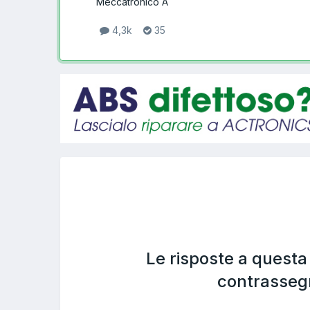
Meccatronico A
4,3k
35
Le risposte a quest
contrasseg