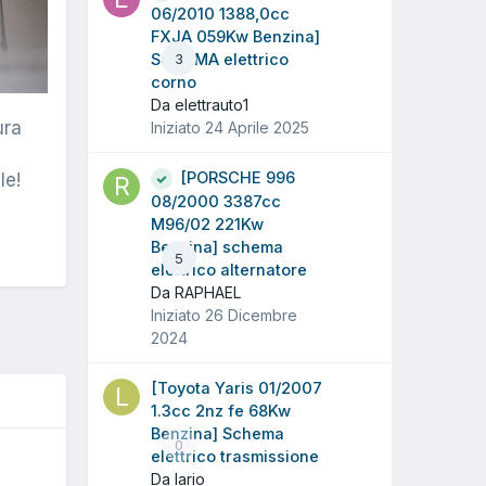
06/2010 1388,0cc
FXJA 059Kw Benzina]
SCHEMA elettrico
3
corno
Da elettrauto1
ura
Iniziato
24 Aprile 2025
[PORSCHE 996
le!
08/2000 3387cc
M96/02 221Kw
Benzina] schema
5
elettrico alternatore
Da RAPHAEL
Iniziato
26 Dicembre
2024
[Toyota Yaris 01/2007
1.3cc 2nz fe 68Kw
Benzina] Schema
0
elettrico trasmissione
Da lario