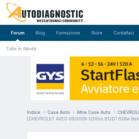
Forum
Blog
Formazione
Store
Contattaci
Tutte le Attività
Indice
Case Auto
Altre Case Auto
CHEVROLE
[CHEVROLET AVEO 09/2009 1200cc B12D1 62Kw B