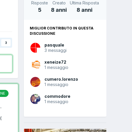
Risposte
Creato
Ultima Risposta
5
8 anni
8 anni
MIGLIOR CONTRIBUTO IN QUESTA
DISCUSSIONE
3
pasquale
3 messaggi
xeneize72
1 messaggio
cumero.lorenzo
1 messaggio
ONE
commodore
1 messaggio
.
(