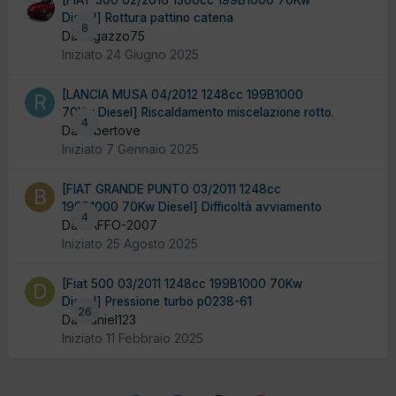
Diesel] Rottura pattino catena
8
Da ragazzo75
Iniziato
24 Giugno 2025
[LANCIA MUSA 04/2012 1248cc 199B1000
70Kw Diesel] Riscaldamento miscelazione rotto.
4
Da robertove
Iniziato
7 Gennaio 2025
[FIAT GRANDE PUNTO 03/2011 1248cc
199B1000 70Kw Diesel] Difficoltà avviamento
4
Da BAFFO-2007
Iniziato
25 Agosto 2025
[Fiat 500 03/2011 1248cc 199B1000 70Kw
Diesel] Pressione turbo p0238-61
26
Da Daniel123
Iniziato
11 Febbraio 2025