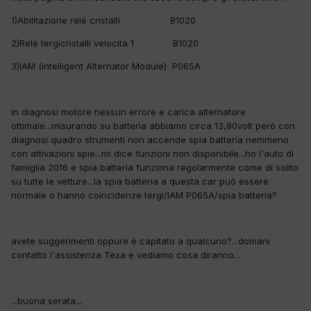
1)Abilitazione relè cristalli B1020
2)Relè tergicristalli velocità 1 B1020
3)IAM (intelligent Alternator Module) P065A
in diagnosi motore nessun errore e carica alternatore
ottimale...misurando su batteria abbiamo circa 13,80volt però con
diagnosi quadro strumenti non accende spia batteria nemmeno
con attivazioni spie...mi dice funzioni non disponibile...ho l'auto di
famiglia 2016 e spia batteria funziona regolarmente come di solito
su tutte le vetture...la spia batteria a questa car può essere
normale o hanno coincidenze tergi/IAM P065A/spia batteria?
avete suggerimenti oppure è capitato a qualcuno?...domani
contatto l'assistenza Texa e vediamo cosa diranno...
...buona serata...