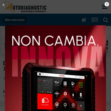
2
X
Meccatronica
[Lancia Ypsilon 05/2011 1300cc 199B1000
70Kw Diesel] tergicristalli anteriori ko
Da remix
11 Ottobre 2017
in
Meccatronica