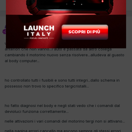
PREC
Pagina 1 di 2
AVANTI
remix
Inviato
11 Ottobre 2017
un saluto a tutti...mi è arrivata questa car con i tergicristalli
anteriori che non vanno...l'auto è passata da altro collega
cambiando il motorino nuovo senza risolvere...alludeva al guasto
al body computer...
ho controllato tutti i fusibili e sono tutti integri...dallo schema in
possesso non trovo lo specifico tergicristalli...
ho fatto diagnosi nel body e negli stati vedo che i comandi dal
devioluci funziona correttamente...
nelle attivazioni i vari comandi del motorino tergi non si attivano...
nella pagina errori cancello ma escono sempre gli stessi errori