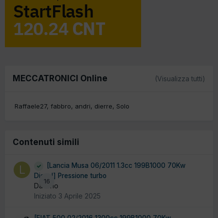
MECCATRONICI Online
(Visualizza tutti)
Raffaele27
fabbro
andri
dierre
Solo
Contenuti simili
[Lancia Musa 06/2011 1.3cc 199B1000 70Kw
Diesel] Pressione turbo
16
Da lario
Iniziato
3 Aprile 2025
[FIAT 500 02/2016 1300cc 199B1000 70Kw