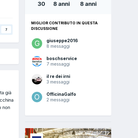
30
8 anni
8 anni
MIGLIOR CONTRIBUTO IN QUESTA
DISCUSSIONE
7
giuseppe2016
8 messaggi
boschservice
7 messaggi
il re dei irni
3 messaggi
ta già
OfficinaGalfo
acchina
2 messaggi
o non