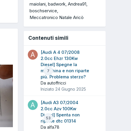
maiolani
badwork
Andrea91
boschservice
Meccatronico Natale Aricò
Contenuti simili
[Audi A 4 07/2008
2.0cc Ehzr 130Kw
Diesel] Spegne la
macchina e non riparte
7
più. Problema sterzo?
Da autoffricci
Iniziato
24 Giugno 2025
[Audi A3 07/2004
2.0cc Azv 100Kw
Diesel] Spenta non
53
riparte dtc 01314
Da alfa78