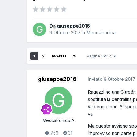
Da giuseppe2016
9 Ottobre 2017
in
Meccatronica
1
2
AVANTI
Pagina 1 di 2
giuseppe2016
Inviato
9 Ottobre 2017
Ragazzi ho una Citroën 
sostituta la centralina 
va bene e non. Si speg
va
Meccatronico A
Ma questo avviene spora
improvviso non parte pi
756
31