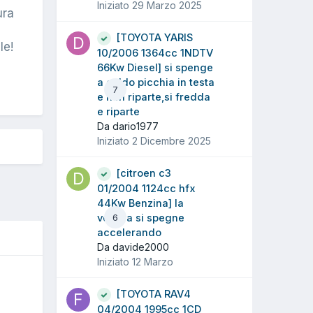
Iniziato
29 Marzo 2025
ura
[TOYOTA YARIS
le!
10/2006 1364cc 1NDTV
66Kw Diesel] si spenge
a caldo picchia in testa
7
e non riparte,si fredda
e riparte
Da dario1977
Iniziato
2 Dicembre 2025
[citroen c3
01/2004 1124cc hfx
44Kw Benzina] la
vettura si spegne
6
accelerando
Da davide2000
Iniziato
12 Marzo
O
[TOYOTA RAV4
04/2004 1995cc 1CD