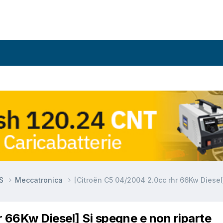
DS
Meccatronica
[Citroën C5 04/2004 2.0cc rhr 66Kw Diesel
 66Kw Diesel] Si spegne e non riparte