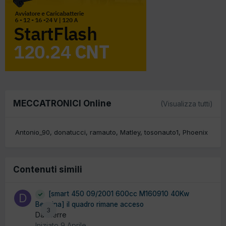
MECCATRONICI Online
(Visualizza tutti)
Antonio_90
donatucci
ramauto
Matley
tosonauto1
Phoenix
Contenuti simili
[smart 450 09/2001 600cc M160910 40Kw
Benzina] il quadro rimane acceso
3
Da dierre
Iniziato
9 Aprile