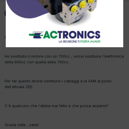
Ospite Luca DiVincenzo
Inviato
8 Ottobre 2017
Salve a tutti, possiedo una smart 450 Brabus 600cc con ZEE.
Ho sostituito il motore con un 700cc , vorrei sostituire l'elettronica
della 600cc con quella della 700cc.
Per far questo dovrei sostituire i cablaggi e la SAM al posto
dell'attuale ZEE.
C'è qualcuno che l'abbia mai fatto e che possa aiutarmi?
Grazie mille , saluti