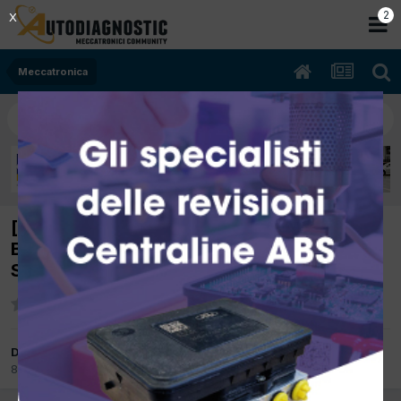
2
X
Meccatronica
[smart 450 10/2002 700cc om 74Kw
Benzina] Sostituire Zee smart 600cc con
Sam smart 700cc
Da Ospite Luca DiVincenzo
8 Ottobre 2017
in
Meccatronica