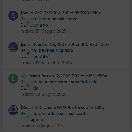
[Smart 450 05/2004 700cc 160910 45Kw
Benzina] Errore angolo sterzo
4
Da Sdrumaldo
Iniziato
17 Maggio 2025
[smart fourtwo 09/2002 700cc 160 920 50Kw
Benzina] tre linee al quadro
5
Da alfredo1981
Iniziato
13 Settembre 2024
[smart fortwo 12/2003 700cc m160 45Kw
Benzina] apprendimento corpo farfallato
6
Da lancia
Iniziato
28 Giugno 2025
[Smart 450 Cabrio 04/2005 698cc 15 45Kw
Benzina] Un trattino solo sul quadro
28
Da emporio
Iniziato
8 Giugno 2015