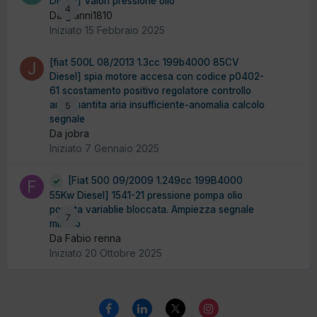
Diesel] Valori pressione olio
4
Da gianni1810
Iniziato
15 Febbraio 2025
[fiat 500L 08/2013 1.3cc 199b4000 85CV
Diesel] spia motore accesa con codice p0402-
61 scostamento positivo regolatore controllo
aria quantita aria insufficiente-anomalia calcolo
5
segnale
Da jobra
Iniziato
7 Gennaio 2025
[Fiat 500 09/2009 1.249cc 199B4000
55Kw Diesel] 1541-21 pressione pompa olio
portata variablie bloccata. Ampiezza segnale
7
minimo
Da Fabio renna
Iniziato
20 Ottobre 2025