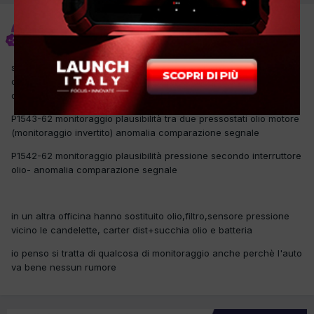
nicola0078
Inviato
7 Ottobre 2017
salve ragazzi, ho quest'auto che si accende avaria motore e
contemporaneamente esce start e stop non disponibile, in
diagnosi
P1543-62 monitoraggio plausibilità tra due pressostati olio motore
(monitoraggio invertito) anomalia comparazione segnale
P1542-62 monitoraggio plausibilità pressione secondo interruttore
olio- anomalia comparazione segnale
in un altra officina hanno sostituito olio,filtro,sensore pressione
vicino le candelette, carter dist+succhia olio e batteria
io penso si tratta di qualcosa di monitoraggio anche perchè l'auto
va bene nessun rumore