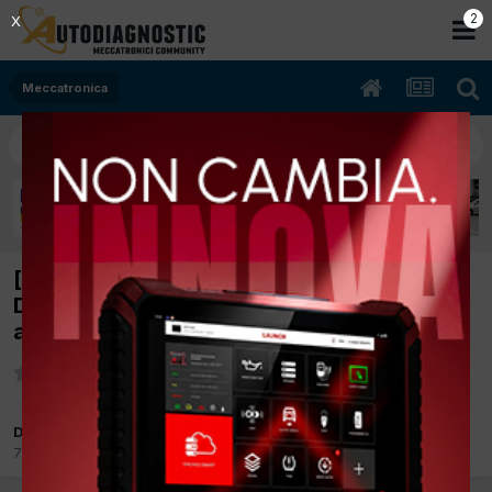
1
X
Meccatronica
[fiat 500 02/2013 1.3cc 199B4000 62Kw
Diesel] avaria accesa con P1543, P1542
anomalia monitoraggio pressione olio.
Da nicola0078
7 Ottobre 2017
in
Meccatronica