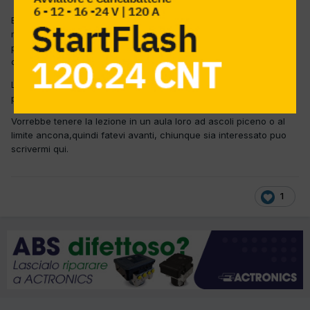
Buona sera a tutti, oggi parlando con il rappresentate Texa della
mia zona, mi ha detto che se si arriva ad un numero di circa 9/10
persone riesce ad organizzare un corso di una giornata tenuto
da un ingegnere.
L'oscillo in questione è ovviamente il texa 2 o 4 canali e come
prezzi stiamo sulle 200 euro.
Vorrebbe tenere la lezione in un aula loro ad ascoli piceno o al
limite ancona,quindi fatevi avanti, chiunque sia interessato puo
scrivermi qui.
1