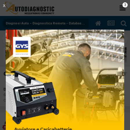
2
X
Diagnosi Auto - Diagnostica Remota - Database - Oscilloscopio
Corso Texa Oscilloscopio
Da pierdavide
6 Ottobre 2017
in
Diagnosi Auto - Diagnostica Remota - Database -
Oscilloscopio
pierdavide
Inviato
6 Ottobre 2017