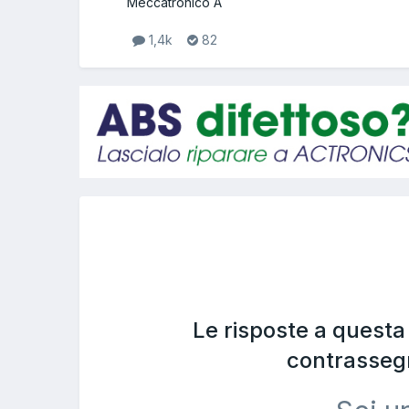
Meccatronico A
1,4k
82
Le risposte a quest
contrasseg