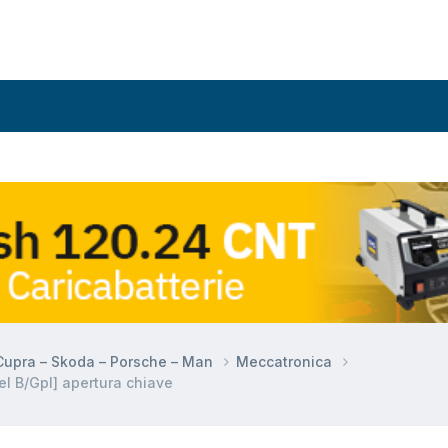
 Cupra – Skoda – Porsche – Man
Meccatronica
l B/Gpl] apertura chiave