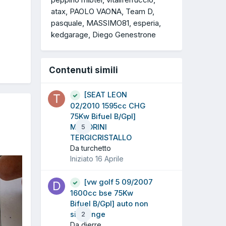
atax
PAOLO VAONA
Team D
pasquale
MASSIMO81
esperia
kedgarage
Diego Genestrone
Contenuti simili
[SEAT LEON
02/2010 1595cc CHG
75Kw Bifuel B/Gpl]
MOTORINI
5
TERGICRISTALLO
Da turchetto
Iniziato
16 Aprile
[vw golf 5 09/2007
1600cc bse 75Kw
Bifuel B/Gpl] auto non
si spenge
2
Da dierre