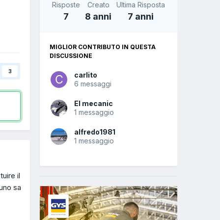
Risposte
Creato
Ultima Risposta
7
8 anni
7 anni
MIGLIOR CONTRIBUTO IN QUESTA
DISCUSSIONE
3
carlito
6 messaggi
El mecanic
1 messaggio
alfredo1981
1 messaggio
uire il
cuno sa