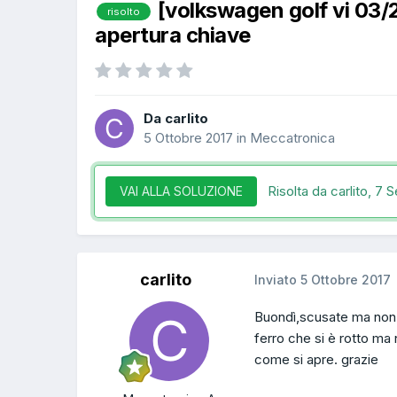
[volkswagen golf vi 03
risolto
apertura chiave
Da carlito
5 Ottobre 2017
in
Meccatronica
Risolta da carlito,
7 S
VAI ALLA SOLUZIONE
carlito
Inviato
5 Ottobre 2017
Buondì,scusate ma non ho 
ferro che si è rotto ma 
come si apre. grazie