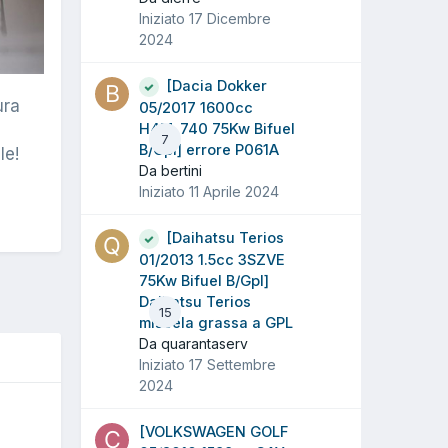
Iniziato
17 Dicembre
2024
[Dacia Dokker
ura
05/2017 1600cc
H4M_740 75Kw Bifuel
7
B/Gpl] errore P061A
le!
Da bertini
Iniziato
11 Aprile 2024
[Daihatsu Terios
01/2013 1.5cc 3SZVE
75Kw Bifuel B/Gpl]
Daihatsu Terios
15
miscela grassa a GPL
Da quarantaserv
Iniziato
17 Settembre
2024
O
[VOLKSWAGEN GOLF