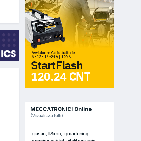
MECCATRONICI Online
(Visualizza tutti)
giasan
IlSimo
igmartuning
peppino mibtel
vitaliferruccio