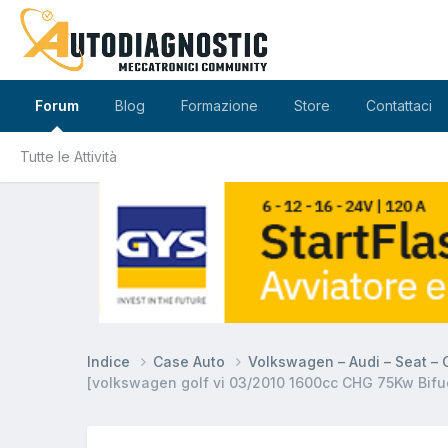
Forum
Blog
Formazione
Store
Contattaci
Tutte le Attività
Indice
Case Auto
Volkswagen – Audi – Seat –
[volkswagen golf vi 03/2010 1600cc CHG 75Kw Bifue