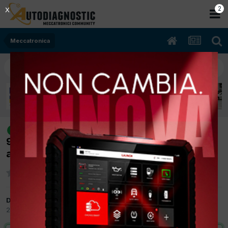
2
X
Meccatronica
[Fiat Freemont 02/2012 1956cc
risolto
939B5000 125Kw Diesel] Vettura non si
avvia DTC P0087
Da mg
28 Settembre 2017
in
Meccatronica