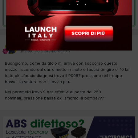
VAI ALLA SOLUZIONE
Risolta da mg,
2 Ottobre 2017
mg
Inviato
28 Settembre 2017
Buongiorno, come da titolo mi arriva con soccorso questo
mezzo....scendo dal carro metto in moto e faccio un giro di 10 km
tutto ok....faccio diagnosi trovo il P0087 pressione rail troppo
bassa...la vettura non si avvia piu.
Nei parametri trovo 9 bar effettivi al posto dei 250
nominali...pressione bassa ok...smonto la pompa???