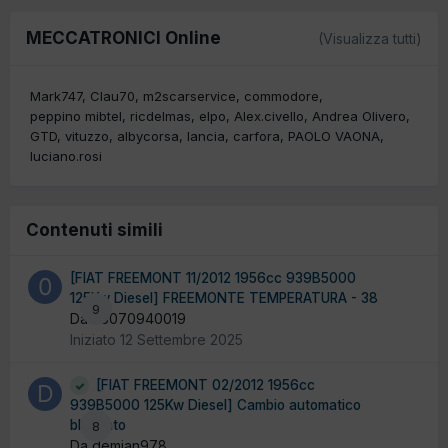
MECCATRONICI Online
(Visualizza tutti)
Mark747
Clau70
m2scarservice
commodore
peppino mibtel
ricdelmas
elpo
Alex.civello
Andrea Olivero
GTD
vituzzo
albycorsa
lancia
carfora
PAOLO VAONA
luciano.rosi
Contenuti simili
[FIAT FREEMONT 11/2012 1956cc 939B5000
125Kw Diesel] FREEMONTE TEMPERATURA - 38
9
Da 05070940019
Iniziato
12 Settembre 2025
[FIAT FREEMONT 02/2012 1956cc
939B5000 125Kw Diesel] Cambio automatico
bloccato
8
Da demian978