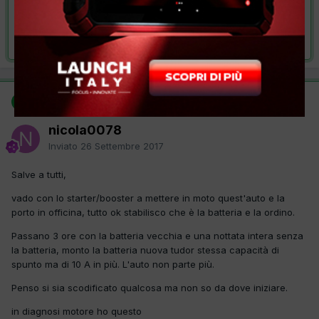
VAI ALLA SOLUZIONE
Risolta da nicola0078,
26 Settembre 2017
SOLUZIONE
nicola0078
Inviato
26 Settembre 2017
Salve a tutti,
vado con lo starter/booster a mettere in moto quest'auto e la
porto in officina, tutto ok stabilisco che è la batteria e la ordino.
Passano 3 ore con la batteria vecchia e una nottata intera senza
la batteria, monto la batteria nuova tudor stessa capacità di
spunto ma di 10 A in più. L'auto non parte più.
Penso si sia scodificato qualcosa ma non so da dove iniziare.
in diagnosi motore ho questo