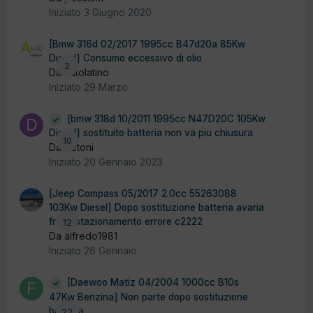
Iniziato
3 Giugno 2020
[Bmw 316d 02/2017 1995cc B47d20a 85Kw
Diesel] Consumo eccessivo di olio
2
Da autolatino
Iniziato
29 Marzo
[bmw 318d 10/2011 1995cc N47D20C 105Kw
Diesel] sostituito batteria non va piu chiusura
10
Da detoni
Iniziato
20 Gennaio 2023
[Jeep Compass 05/2017 2.0cc 55263088
103Kw Diesel] Dopo sostituzione batteria avaria
freno stazionamento errore c2222
12
Da alfredo1981
Iniziato
26 Gennaio
[Daewoo Matiz 04/2004 1000cc B10s
47Kw Benzina] Non parte dopo sostituzione
batteria
22