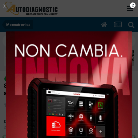
2
X
Meccatronica
[BMW 316D 07/2011 2.0cc N47D20C
risolto
85Kw Diesel] L'auto non parte dopo la
sostituzione della batteria.
Da nicola0078
26 Settembre 2017
in
Meccatronica