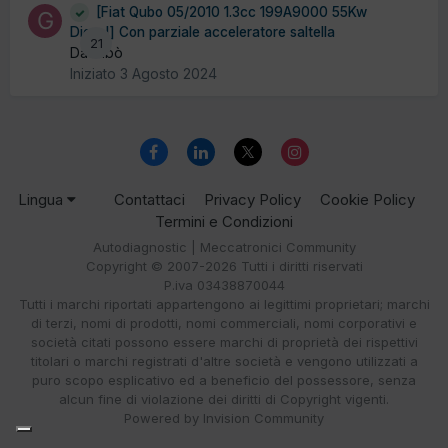
[Fiat Qubo 05/2010 1.3cc 199A9000 55Kw
Diesel] Con parziale acceleratore saltella
21
Da Gibò
Iniziato
3 Agosto 2024
Lingua
Contattaci
Privacy Policy
Cookie Policy
Termini e Condizioni
Autodiagnostic | Meccatronici Community
Copyright © 2007-2026 Tutti i diritti riservati
P.iva 03438870044
Tutti i marchi riportati appartengono ai legittimi proprietari; marchi
di terzi, nomi di prodotti, nomi commerciali, nomi corporativi e
società citati possono essere marchi di proprietà dei rispettivi
titolari o marchi registrati d'altre società e vengono utilizzati a
puro scopo esplicativo ed a beneficio del possessore, senza
alcun fine di violazione dei diritti di Copyright vigenti.
Powered by Invision Community