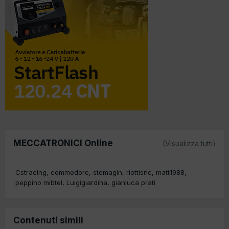
MECCATRONICI Online
(Visualizza tutti)
Cstracing
commodore
stemagin
riottisnc
matt1988
peppino mibtel
Luigigiardina
gianluca prati
Contenuti simili