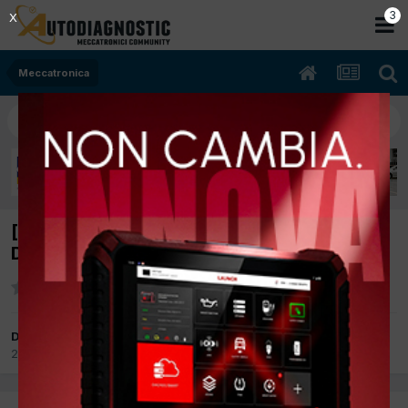
2
X
Meccatronica
[Fiat 500 05/2010 1.3cc 198a1000 77Kw
Diesel] Spia servosterzo
Da giuseppe2016
25 Settembre 2017
in
Meccatronica