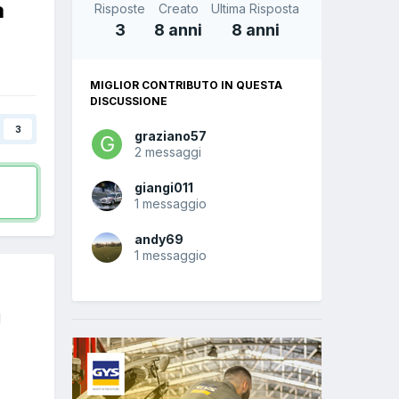
a
Risposte
Creato
Ultima Risposta
3
8 anni
8 anni
MIGLIOR CONTRIBUTO IN QUESTA
DISCUSSIONE
3
graziano57
2 messaggi
giangi011
1 messaggio
andy69
1 messaggio
l