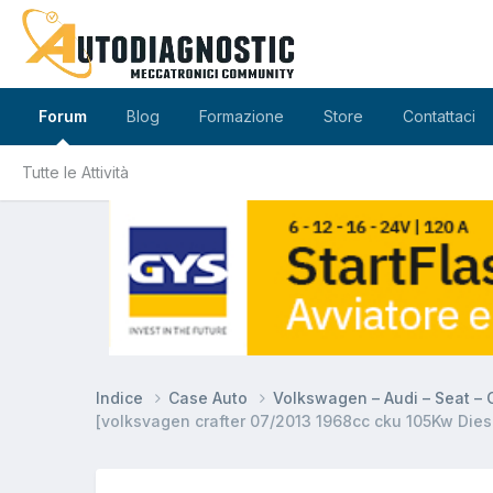
Forum
Blog
Formazione
Store
Contattaci
Tutte le Attività
Indice
Case Auto
Volkswagen – Audi – Seat –
[volksvagen crafter 07/2013 1968cc cku 105Kw Die