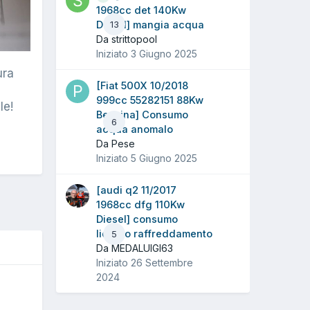
1968cc det 140Kw
Diesel] mangia acqua
13
Da strittopool
Iniziato
3 Giugno 2025
ura
[Fiat 500X 10/2018
999cc 55282151 88Kw
le!
Benzina] Consumo
6
acqua anomalo
Da Pese
Iniziato
5 Giugno 2025
[audi q2 11/2017
1968cc dfg 110Kw
Diesel] consumo
liquido raffreddamento
5
Da MEDALUIGI63
Iniziato
26 Settembre
2024
O