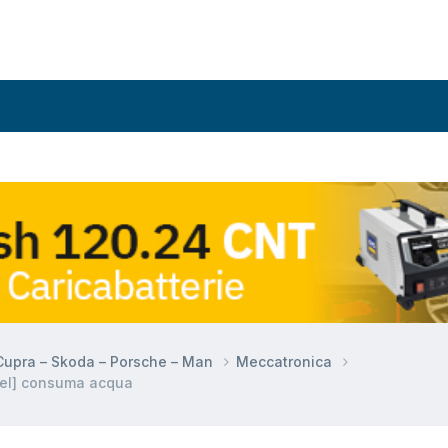
 Cupra – Skoda – Porsche – Man
Meccatronica
sel] consuma acqua