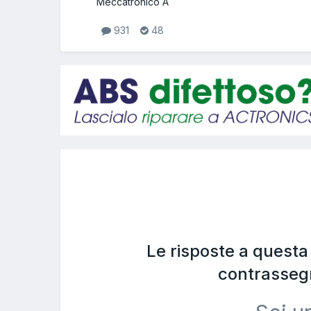
Meccatronico A
931
48
Le risposte a quest
contrasseg