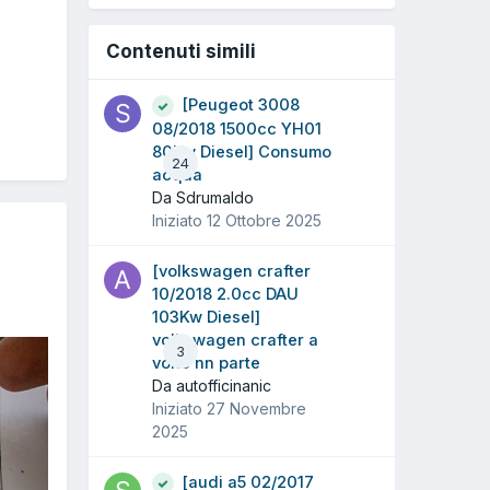
Contenuti simili
[Peugeot 3008
08/2018 1500cc YH01
80Kw Diesel] Consumo
24
acqua
Da Sdrumaldo
Iniziato
12 Ottobre 2025
[volkswagen crafter
10/2018 2.0cc DAU
103Kw Diesel]
volkswagen crafter a
3
volte nn parte
Da autofficinanic
Iniziato
27 Novembre
2025
[audi a5 02/2017